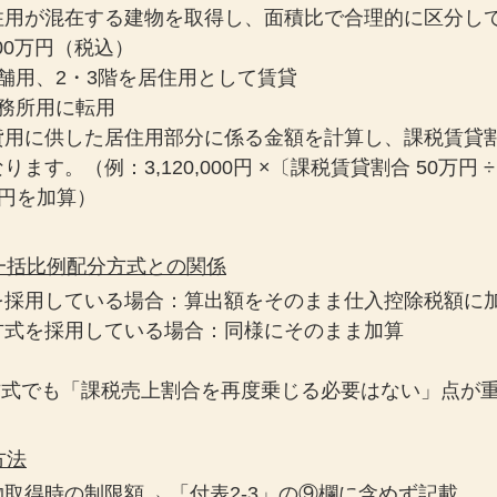
住用が混在する建物を取得し、面積比で合理的に区分し
00万円（税込）
舗用、2・3階を居住用として賃貸
務所用に転用
貸用に供した居住用部分に係る金額を計算し、課税賃貸
す。（例：3,120,000円 ×〔課税賃貸割合 50万円 ÷
00円を加算）
・一括比例配分方式との関係
を採用している場合：算出額をそのまま仕入控除税額に
方式を採用している場合：同様にそのまま加算
方式でも「課税売上割合を再度乗じる必要はない」点が
方法
取得時の制限額→ 「付表2-3」の⑨欄に含めず記載