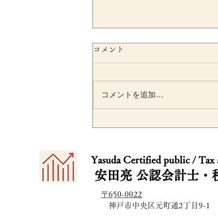
コメント
コメントを追加…
消費税の「特定期間」とは
設立2期目から課税事業者に
​​Yasuda Certified public / Tax
なる落とし穴を税理士が解
安田亮
公認会計士・
〒650-0022
​ 神戸市中央区元町通2丁目9-1