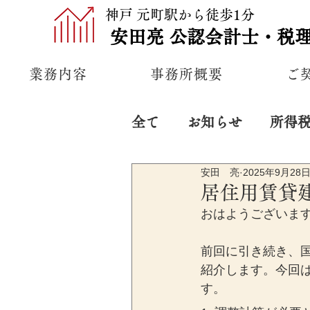
神戸 元町駅から徒歩1分
安田亮
公認
会計士・税
業務内容
事務所概要
ご
全て
お知らせ
所得
安田 亮
2025年9月28
プライベート
経営
居住用賃貸
おはようございま
前回に引き続き、
紹介します。今回
す。