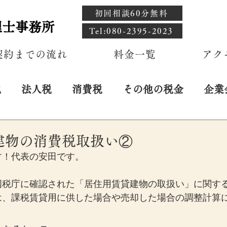
初回相談60分無料
理士事務所
​Tel:080-2395-2023
契約までの流れ
料金一覧
アク
税
法人税
消費税
その他の税金
企業
日
建物の消費税取扱い②
す！代表の安田です。
国税庁に確認された「居住用賃貸建物の取扱い」に関する
は、課税賃貸用に供した場合や売却した場合の調整計算