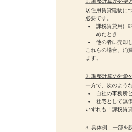
1. 調整計算が必
居住用賃貸建物に
必要です。
課税賃貸用に
めたとき
他の者に売却
これらの場合、消費
ます。
2. 調整計算の対
一方で、次のよう
自社の事務所
社宅として無
いずれも「課税賃
3. 具体例：一部