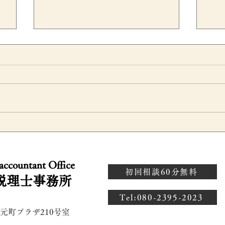
？
会社設立後の増資はいつ行な
相
うべき？資本金1,000万円と
だ
 accountant Office
説
消費税の注意点を税理士が解
年
初回相談60分無料
税理士事務所
説
続
​Tel:080-2395-2023
 元町プラザ210号室