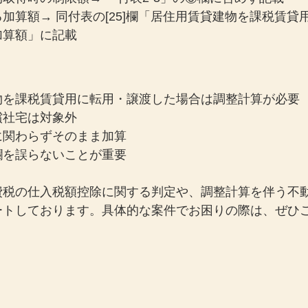
加算額→ 同付表の[25]欄「居住用賃貸建物を課税賃貸
加算額」に記載
物を課税賃貸用に転用・譲渡した場合は調整計算が必要
償社宅は対象外
に関わらずそのまま加算
欄を誤らないことが重要
費税の仕入税額控除に関する判定や、調整計算を伴う不
ートしております。具体的な案件でお困りの際は、ぜひ