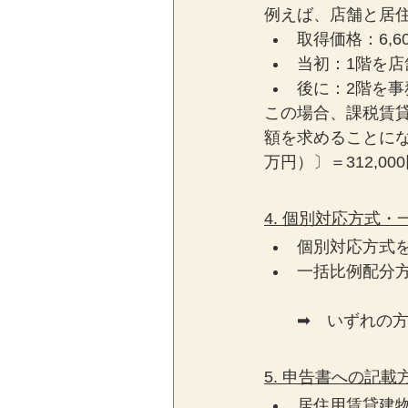
例えば、店舗と居
取得価格：6,6
当初：1階を店
後に：2階を事
この場合、課税賃
額を求めることになりま
万円）〕＝312,0
4. 個別対応方式
個別対応方式
一括比例配分
➡　いずれの
5. 申告書への記載
居住用賃貸建物