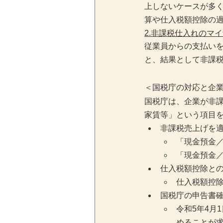
上しないケースが多
算や仕入税額控除の
2.非課税仕入れのマ
従業員からの支払い
と、結果として非課
＜国税庁の対応と企
国税庁は、企業が非
家賃等」という項目
非課税売上げを
「現金預金
「現金預金
仕入税額控除と
仕入税額控
国税庁の申告書
令和5年4月
めることが