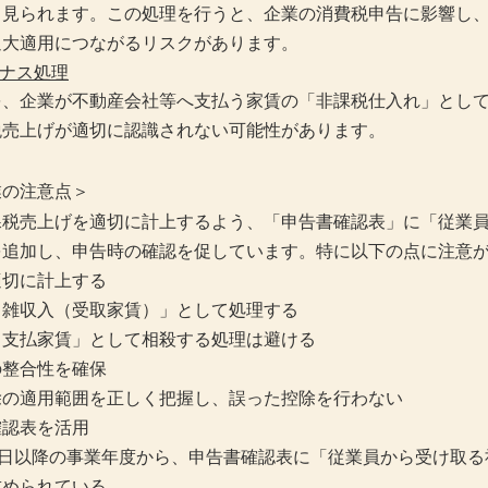
く見られます。この処理を行うと、企業の消費税申告に影響し
過大適用につながるリスクがあります。
イナス処理
を、企業が不動産会社等へ支払う家賃の「非課税仕入れ」とし
税売上げが適切に認識されない可能性があります。
業の注意点＞
課税売上げを適切に計上するよう、「申告書確認表」に「従業
を追加し、申告時の確認を促しています。特に以下の点に注意
適切に計上する
／雑収入（受取家賃）」として処理する
／支払家賃」として相殺する処理は避ける
の整合性を確保
除の適用範囲を正しく把握し、誤った控除を行わない
確認表を活用
1日以降の事業年度から、申告書確認表に「従業員から受け取
求められている