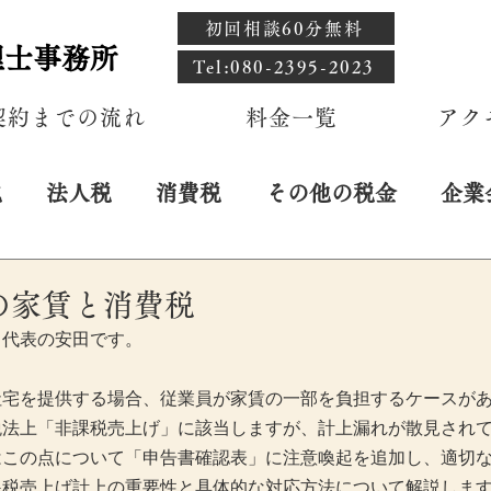
初回相談60分無料
理士事務所
​Tel:080-2395-2023
契約までの流れ
料金一覧
アク
税
法人税
消費税
その他の税金
企業
の家賃と消費税
！代表の安田です。
社宅を提供する場合、従業員が家賃の一部を負担するケースが
税法上「非課税売上げ」に該当しますが、計上漏れが散見され
はこの点について「申告書確認表」に注意喚起を追加し、適切
課税売上げ計上の重要性と具体的な対応方法について解説しま