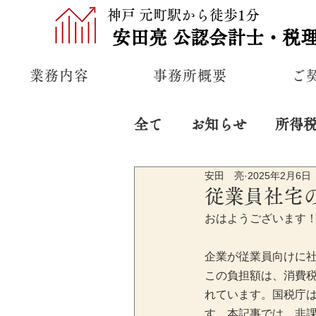
神戸 元町駅から徒歩1分
安田亮
公認
会計士・税
業務内容
事務所概要
ご
全て
お知らせ
所得
安田 亮
2025年2月6日
プライベート
経営
従業員社宅
おはようございます
企業が従業員向けに
この負担額は、消費
れています。国税庁
す。本記事では、非