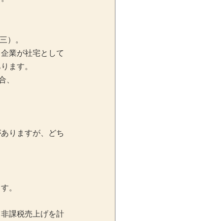
十三）。
、企業が社宅として
あります。
合、
がありますが、どち
ます。
て非課税売上げを計