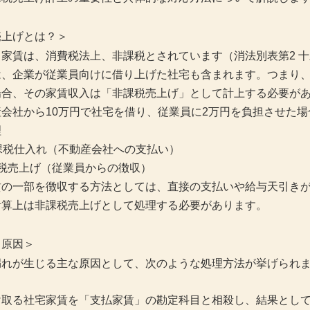
売上げとは？＞
家賃は、消費税法上、非課税とされています（消法別表第2 
は、企業が従業員向けに借り上げた社宅も含まれます。つまり
場合、その家賃収入は「非課税売上げ」として計上する必要が
会社から10万円で社宅を借り、従業員に2万円を負担させた場
理
課税仕入れ（不動産会社への支払い）
税売上げ（従業員からの徴収）
賃の一部を徴収する方法としては、直接の支払いや給与天引き
計算上は非課税売上げとして処理する必要があります。
る原因＞
漏れが生じる主な原因として、次のような処理方法が挙げられ
け取る社宅家賃を「支払家賃」の勘定科目と相殺し、結果とし