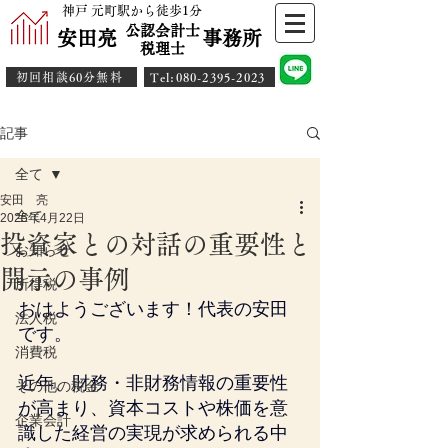
神戸 元町駅から徒歩1分
公認会計士
安田亮 事務所
​税理士
初回相談60分無料
​Tel:080-2395-2023
記事
全て
安田 亮
全て
2025年4月22日
投資家との対話の重要性と
お知らせ
開示の事例
所得税
おはようございます！代表の安田
法人税
です。
消費税
近年、財務・非財務情報の重要性
その他の税金
が高まり、資本コストや株価を意
企業会計
識した経営の実現が求められる中