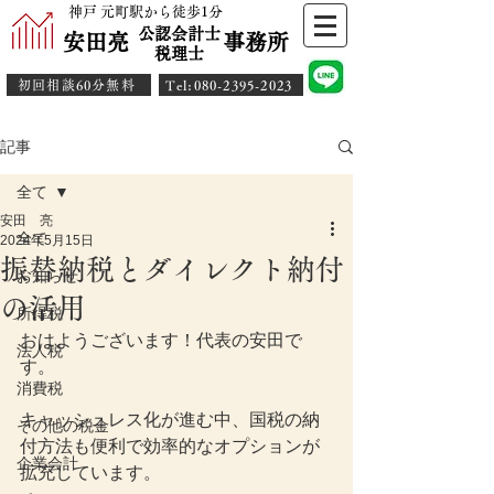
神戸 元町駅から徒歩1分
公認会計士
安田亮 事務所
​税理士
初回相談60分無料
​Tel:080-2395-2023
記事
全て
安田 亮
全て
2024年5月15日
振替納税とダイレクト納付
お知らせ
の活用
所得税
おはようございます！代表の安田で
法人税
す。
消費税
キャッシュレス化が進む中、国税の納
その他の税金
付方法も便利で効率的なオプションが
企業会計
拡充しています。