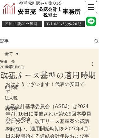
神戸 元町駅から徒歩1分
公認会計士
安田亮 事務所
​税理士
初回相談60分無料
​Tel:080-2395-2023
記事
全て
安田 亮
全て
2024年8月8日
改正リース基準の適用時期
お知らせ
おはようございます！代表の安田で
所得税
す。
法人税
企業会計基準委員会（ASBJ）は2024
消費税
年7月16日に開催された第529回本委員
その他の税金
会において、改正リース基準案の審議
を行ない、適用開始時期を2027年4月1
企業会計
日以後開始する連結会計年度および事