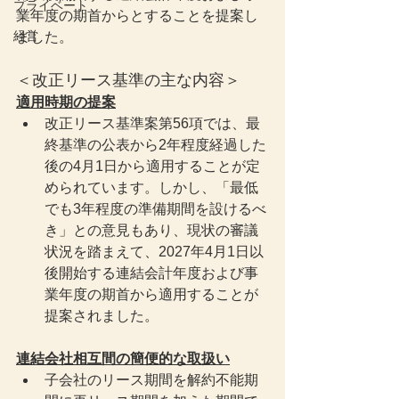
プライベート
業年度の期首からとすることを提案し
経営
ました。
＜改正リース基準の主な内容＞
適用時期の提案
改正リース基準案第56項では、最
終基準の公表から2年程度経過した
後の4月1日から適用することが定
められています。しかし、「最低
でも3年程度の準備期間を設けるべ
き」との意見もあり、現状の審議
状況を踏まえて、2027年4月1日以
後開始する連結会計年度および事
業年度の期首から適用することが
提案されました。
連結会社相互間の簡便的な取扱い
子会社のリース期間を解約不能期