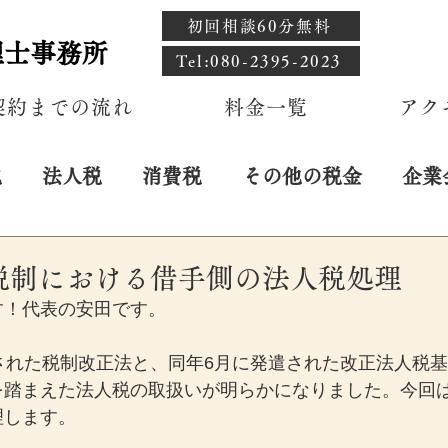
初回相談60分無料
理士事務所
​Tel:080-2395-2023
契約までの流れ
料金一覧
アク
税
法人税
消費税
その他の税金
企業
日
税制における借手側の法人税処理
す！代表の安田です。
された税制改正法と、同年6月に発遣された改正法人税
を踏まえた法人税の取扱いが明らかになりました。今回
理します。