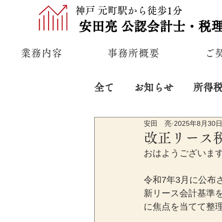
神戸 元町駅から徒歩1分
安田亮
公認
会計士・税
業務内容
事務所概要
ご
全て
お知らせ
所得
安田 亮
2025年8月30
プライベート
経営
改正リース
おはようございま
令和7年3月に公布
新リース会計基準
に焦点を当てて整