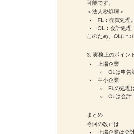
可能です。
＜法人税処理＞
FL：売買処
OL：会計処
このため、OLにつ
3. 実務上のポイン
上場企業
OLは申
中小企業
FLの処
OLは会
まとめ
今回の改正は
上場企業は会