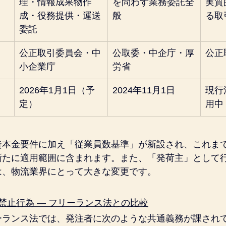
理・情報成果物作
を問わず業務委託全
実質
成・役務提供・運送
般
る取
委託
公正取引委員会・中
公取委・中企庁・厚
公正
小企業庁
労省
2026年1月1日（予
2024年11月1日
現行
定）
用中
資本金要件に加え「従業員数基準」が新設され、これま
新たに適用範囲に含まれます。また、「発荷主」として
は、物流業界にとって大きな変更です。
禁止行為 ― フリーランス法との比較
ーランス法では、発注者に次のような共通義務が課され