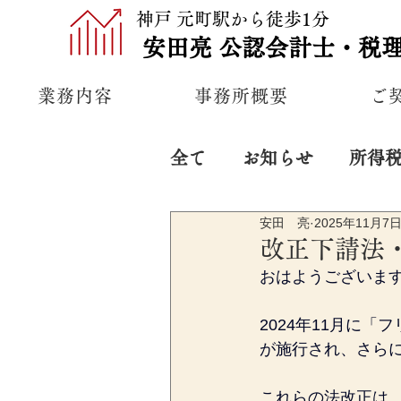
神戸 元町駅から徒歩1分
安田亮
公認
会計士・税
業務内容
事務所概要
ご
全て
お知らせ
所得
安田 亮
2025年11月7
プライベート
経営
改正下請法
おはようございま
2024年11月に
が施行され、さらに
これらの法改正は