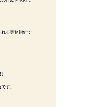
次の行動を求めて
される実務指針で
与）
為です。