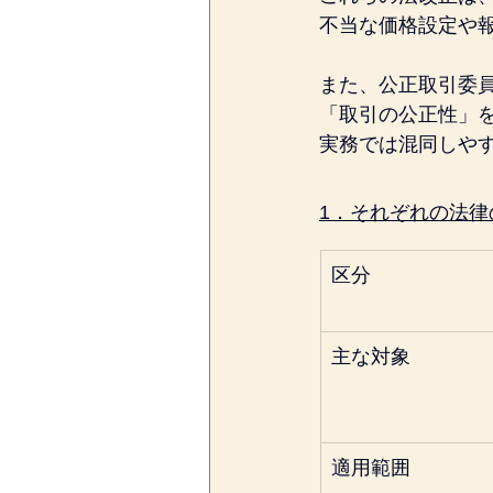
不当な価格設定や
また、公正取引委
「取引の公正性」
実務では混同しや
1．それぞれの法律
区分
主な対象
適用範囲