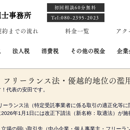
初回相談60分無料
理士事務所
​Tel:080-2395-2023
契約までの流れ
料金一覧
アク
税
法人税
消費税
その他の税金
企業
日
・フリーランス法・優越的地位の濫
す！代表の安田です。
「フリーランス法（特定受託事業者に係る取引の適正化等
2026年1月1日には改正下請法（新名称：取適法）が
、立場の弱い取引先（中小企業・個人事業主・フリーラ