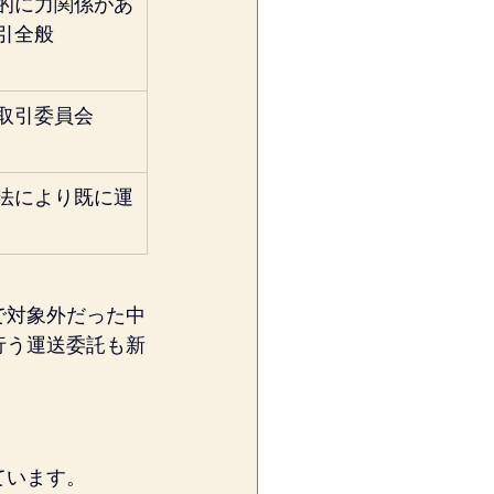
的に力関係があ
引全般
取引委員会
法により既に運
で対象外だった中
行う運送委託も新
ています。