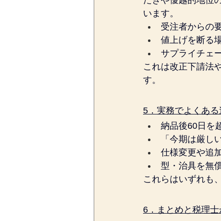
たきや優越的地位
います。
受注者からの
値上げを断る
サプライチェ
これは改正下請法
す。
5．実務でよくある
納品後60日を
「今期は厳し
仕様変更や追
型・治具を無
これらはいずれも
6．まとめと税理士