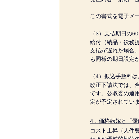
この書式を電子メ
（3）支払期日の6
給付（納品・役務提
支払が遅れた場合、
も同様の期日設定
（4）振込手数料は
改正下請法では、
です。公取委の運用
定が予定されてい
4．価格転嫁と「
コスト上昇（人件