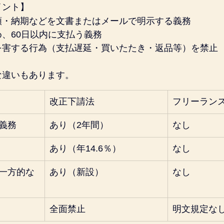
イント】
額・納期などを文書またはメールで明示する義務
、60日以内に支払う義務
を害する行為（支払遅延・買いたたき・返品等）を禁止
な違いもあります。
改正下請法
フリーラン
義務
あり（2年間）
なし
あり（年14.6％）
なし
一方的な
あり（新設）
なし
全面禁止
明文規定な