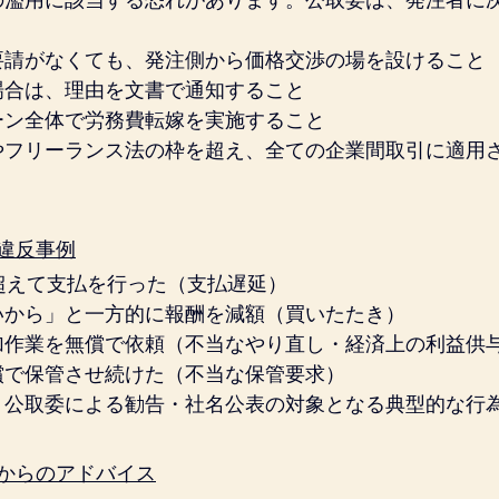
の濫用に該当する恐れがあります。公取委は、発注者に
要請がなくても、発注側から価格交渉の場を設けること
場合は、理由を文書で通知すること
ーン全体で労務費転嫁を実施すること
やフリーランス法の枠を超え、全ての企業間取引に適用
違反事例
超えて支払を行った（支払遅延）
いから」と一方的に報酬を減額（買いたたき）
加作業を無償で依頼（不当なやり直し・経済上の利益供
償で保管させ続けた（不当な保管要求）
、公取委による勧告・社名公表の対象となる典型的な行
からのアドバイス