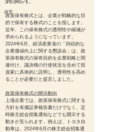
示に関して。
プライベート
経営
政策保有株式とは、企業が戦略的な目
的で保有する株式のことを指します。
近年、この保有株式の透明性や縮減が
求められるようになっています。
2024年6月、経済産業省の「持続的な
企業価値向上に関する懇談会」は、政
策保有株式の保有目的を企業戦略と関
連付け、議決権の行使状況を含めて投
資家に具体的に説明し、透明性を高め
ることが必要だと提言しました。
政策保有株式の開示動向
上場企業では、政策保有株式に関する
方針を有価証券報告書だけでなく、定
時株主総会招集通知などでも開示する
動きが見られます。例えば、トヨタ自
動車は、2024年6月の株主総会招集通