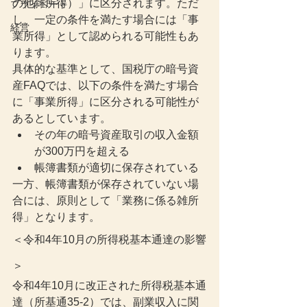
の他雑所得）」に区分されます。ただ
プライベート
し、一定の条件を満たす場合には「事
経営
業所得」として認められる可能性もあ
ります。
具体的な基準として、国税庁の暗号資
産FAQでは、以下の条件を満たす場合
に「事業所得」に区分される可能性が
あるとしています。
その年の暗号資産取引の収入金額
が300万円を超える
帳簿書類が適切に保存されている
一方、帳簿書類が保存されていない場
合には、原則として「業務に係る雑所
得」となります。
＜令和4年10月の所得税基本通達の影響
＞
令和4年10月に改正された所得税基本通
達（所基通35-2）では、副業収入に関