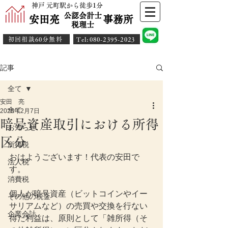
神戸 元町駅から徒歩1分
公認会計士
安田亮 事務所
​税理士
初回相談60分無料
​Tel:080-2395-2023
記事
全て
安田 亮
全て
2025年2月7日
暗号資産取引における所得
お知らせ
区分
所得税
おはようございます！代表の安田で
法人税
す。
消費税
個人が暗号資産（ビットコインやイー
その他の税金
サリアムなど）の売買や交換を行ない
企業会計
得た利益は、原則として「雑所得（そ