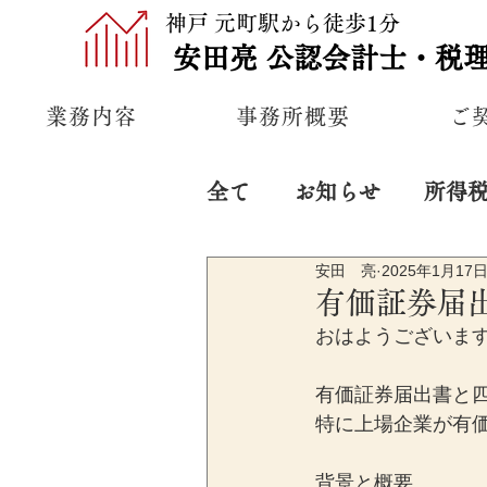
神戸 元町駅から徒歩1分
安田亮
公認
会計士・税
業務内容
事務所概要
ご
全て
お知らせ
所得
安田 亮
2025年1月17
プライベート
経営
有価証券届
おはようございま
有価証券届出書と
特に上場企業が有
背景と概要