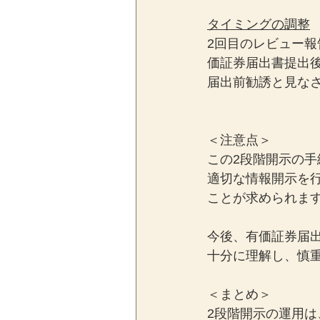
タイミングの調整
2回目のレビュー
価証券届出書提出
届出前勧誘と見な
＜注意点＞
この2段階開示の
適切な情報開示を
ことが求められま
今後、有価証券届
十分に理解し、慎
＜まとめ＞
2段階開示の運用