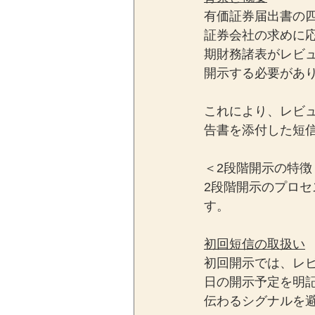
有価証券届出書の
証券会社の求めに
期財務諸表がレビ
開示する必要があ
これにより、レビ
告書を添付した短
＜2段階開示の特徴
2段階開示のプロ
す。
初回短信の取扱い
初回開示では、レ
日の開示予定を明
伝わるシグナルを