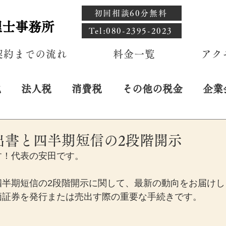
初回相談60分無料
理士事務所
​Tel:080-2395-2023
契約までの流れ
料金一覧
アク
税
法人税
消費税
その他の税金
企業
日
出書と四半期短信の2段階開示
す！代表の安田です。
四半期短信の2段階開示に関して、最新の動向をお届けし
価証券を発行または売出す際の重要な手続きです。