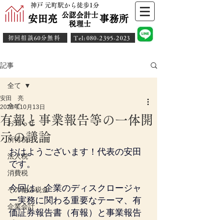
神戸 元町駅から徒歩1分
公認会計士
安田亮 事務所
​税理士
初回相談60分無料
​Tel:080-2395-2023
記事
全て
安田 亮
全て
2025年10月13日
有報と事業報告等の一体開
お知らせ
示の議論
所得税
おはようございます！代表の安田
法人税
です。
消費税
今回は、企業のディスクロージャ
その他の税金
ー実務に関わる重要なテーマ、有
企業会計
価証券報告書（有報）と事業報告