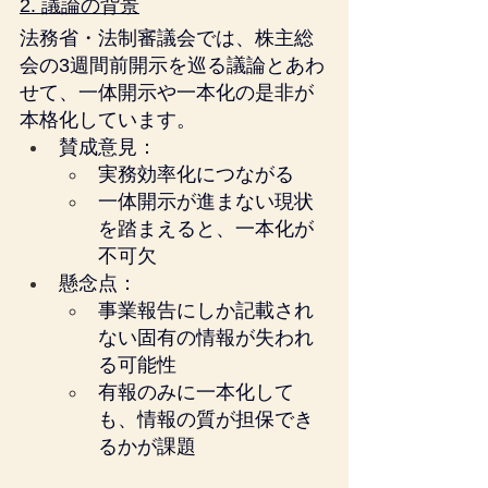
2. 議論の背景
法務省・法制審議会では、株主総
会の3週間前開示を巡る議論とあわ
せて、一体開示や一本化の是非が
本格化しています。
賛成意見：
実務効率化につながる
一体開示が進まない現状
を踏まえると、一本化が
不可欠
懸念点：
事業報告にしか記載され
ない固有の情報が失われ
る可能性
有報のみに一本化して
も、情報の質が担保でき
るかが課題