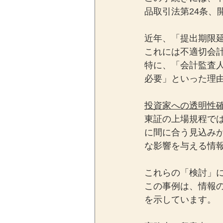
品取引法第24条、
近年、「提出期限
これには不適切会
特に、「会計監査
必要」といった理
投資家への透明性
東証の上場規程で
に間に合う見込み
な影響を与える情
これらの「検討」
この事例は、情報
を示しています。