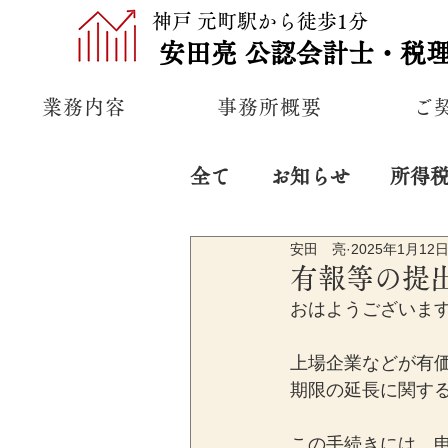
神戸 元町駅から徒歩1分
安田亮
公認
会計士・税
業務内容
事務所概要
ご
全て
お知らせ
所得
安田 亮
2025年1月12
プライベート
経営
有報等の提
おはようございま
上場企業などが有
期限の延長に関す
この手続きには、