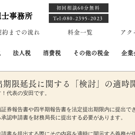
初回相談60分無料
理士事務所
​Tel:080-2395-2023
契約までの流れ
料金一覧
アク
税
法人税
消費税
その他の税金
企業
日
出期限延長に関する「検討」の適時
す！代表の安田です。
価証券報告書や四半期報告書を法定提出期限内に提出で
る承認申請書を財務局長に提出する必要があります。
申請書を提出する際にその内容を適時に開示する義務が