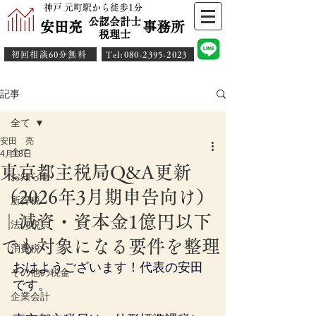
神戸 元町駅から徒歩1分
公認会計士
安田亮 事務所
​税理士
初回相談60分無料
​Tel:080-2395-2023
記事
全て
安田 亮
全て
4月18日
東京都主税局Q&A更新
お知らせ
（2026年3月期申告向け）
所得税
｜減資・資本金1億円以下
法人税
でも対象になる要件を整理
消費税
おはようございます！代表の安田
その他の税金
です。
企業会計