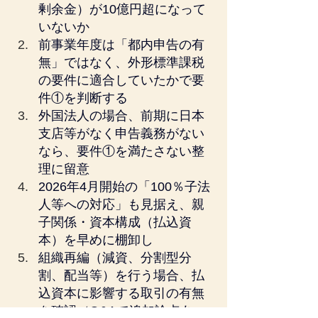
剰余金）が10億円超になって
いないか
前事業年度は「都内申告の有
無」ではなく、外形標準課税
の要件に適合していたかで要
件①を判断する
外国法人の場合、前期に日本
支店等がなく申告義務がない
なら、要件①を満たさない整
理に留意
2026年4月開始の「100％子法
人等への対応」も見据え、親
子関係・資本構成（払込資
本）を早めに棚卸し
組織再編（減資、分割型分
割、配当等）を行う場合、払
込資本に影響する取引の有無
を確認（Q&Aで追加論点あ