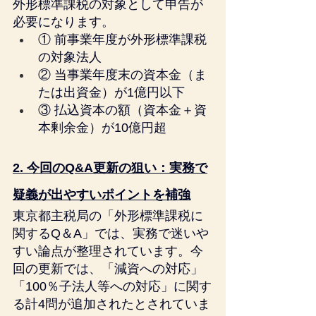
外形標準課税の対象として申告が
必要になります。
① 前事業年度が外形標準課税
の対象法人
② 当事業年度末の資本金（ま
たは出資金）が1億円以下
③ 払込資本の額（資本金＋資
本剰余金）が10億円超
2. 今回のQ&A更新の狙い：実務で
疑義が出やすいポイントを補強
東京都主税局の「外形標準課税に
関するQ＆A」では、実務で迷いや
すい論点が整理されています。今
回の更新では、「減資への対応」
「100％子法人等への対応」に関す
る計4問が追加されたとされていま