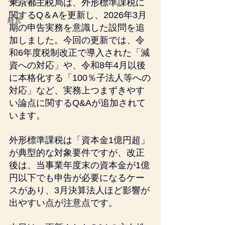
東京都主税局は、外形標準課税に
プライベート
関するQ＆Aを更新し、2026年3月
経営
期の申告実務を意識した設問を追
加しました。今回の更新では、令
和6年度税制改正で導入された「減
資への対応」や、令和8年4月以後
に本格化する「100％子法人等への
対応」など、実務上つまずきやす
い論点に関するQ&Aが追加されて
います。
外形標準課税は「資本金1億円超」
が典型的な対象要件ですが、改正
後は、当事業年度末の資本金が1億
円以下でも申告が必要になるケー
スがあり、3月決算法人ほど影響が
出やすい点が注意点です。