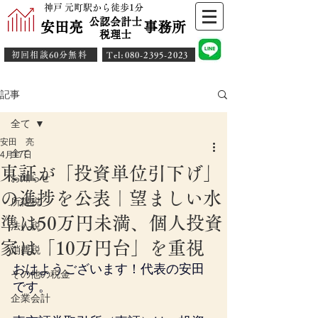
神戸 元町駅から徒歩1分
公認会計士
安田亮 事務所
​税理士
初回相談60分無料
​Tel:080-2395-2023
記事
全て
安田 亮
全て
4月17日
東証が「投資単位引下げ」
お知らせ
の進捗を公表｜望ましい水
所得税
準は50万円未満、個人投資
法人税
家は「10万円台」を重視
消費税
おはようございます！代表の安田
その他の税金
です。
企業会計