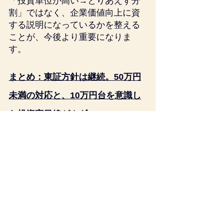
「投資単位が高い→とりあえず分
割」ではなく、企業価値向上に資
する説明になっているかを整える
ことが、今後より重要になりま
す。
まとめ：東証方針は継続。50万円
未満の対応と、10万円台を意識し
た投資家目線がカギ
東証は投資単位の引下げに向けた
取組状況を公表し、望ましい投資
単位として50万円未満を示した上
で、一定の場合に方針開示を義務
付けています。株式分割の決議企
業は266社に上り、約7割が10万円
台以下まで引下げた一方、日本全
体の平均投資単位は海外に比べ高