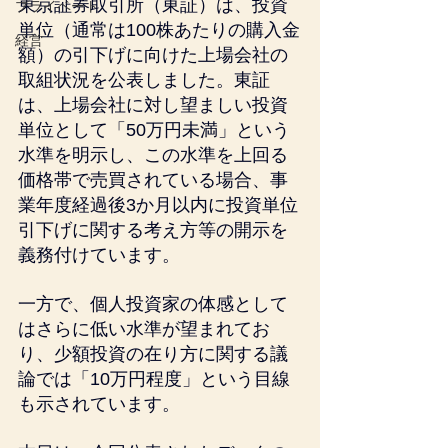
東京証券取引所（東証）は、投資
プライベート
単位（通常は100株あたりの購入金
経営
額）の引下げに向けた上場会社の
取組状況を公表しました。東証
は、上場会社に対し望ましい投資
単位として「50万円未満」という
水準を明示し、この水準を上回る
価格帯で売買されている場合、事
業年度経過後3か月以内に投資単位
引下げに関する考え方等の開示を
義務付けています。
一方で、個人投資家の体感として
はさらに低い水準が望まれてお
り、少額投資の在り方に関する議
論では「10万円程度」という目線
も示されています。