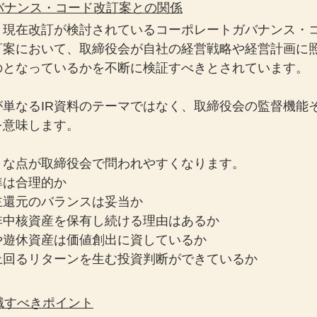
ガバナンス・コード改訂案との関係
、現在改訂が検討されているコーポレートガバナンス・
訂案において、取締役会が自社の経営戦略や経営計画に
のとなっているかを不断に検証すべきとされています。
が単なるIR資料のテーマではなく、取締役会の監督機能
を意味します。
うな点が取締役会で問われやすくなります。
準は合理的か
主還元のバランスは妥当か
非中核資産を保有し続ける理由はあるか
や遊休資産は価値創出に資しているか
上回るリターンを生む投資判断ができているか
意識すべきポイント