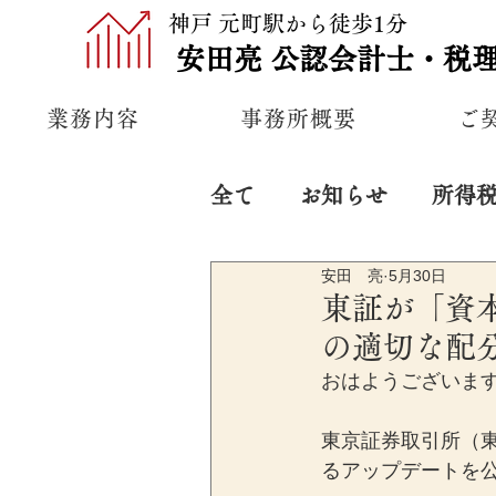
神戸 元町駅から徒歩1分
安田亮
公認
会計士・税
業務内容
事務所概要
ご
全て
お知らせ
所得
安田 亮
5月30日
プライベート
経営
東証が「資
の適切な配
おはようございま
東京証券取引所（東
るアップデートを