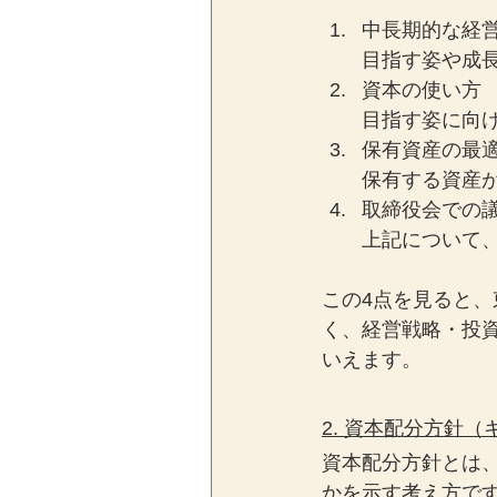
中長期的な経
目指す姿や成
資本の使い方
目指す姿に向
保有資産の最
保有する資産
取締役会での
上記について
この4点を見ると
く、経営戦略・投
いえます。
2. 資本配分方針
資本配分方針とは
かを示す考え方で