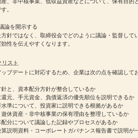
動産、非中核事業、低収益資産などについて、保有目的
です。
議論を開示する
た方針ではなく、取締役会でどのように議論・監督して
実効性を伝えやすくなります。
クリスト
アップデートに対応するため、企業は次の点を確認して
方針と、資本配分方針が整合しているか
主還元、手元資金、負債返済の優先順位を説明できるか
要水準について、投資家に説明できる根拠があるか
・遊休資産・非中核事業の保有理由を整理しているか
本配分について議論した記録やプロセスがあるか
決算説明資料・コーポレートガバナンス報告書で説明が