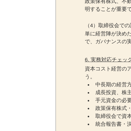
政策保有株式、不
明することが重要
（4）取締役会での
単に経営陣が決め
で、ガバナンスの
6. 実務対応チェッ
資本コスト経営の
う。
中長期の経営
成長投資、株
手元資金の必
政策保有株式
取締役会で資
統合報告書・