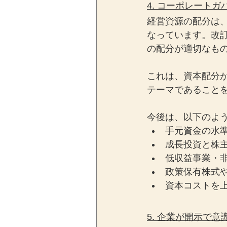
4. コーポレート
経営資源の配分は
なっています。改
の配分が適切なも
これは、資本配分
テーマであること
今後は、以下のよ
手元資金の水
成長投資と株
低収益事業・
政策保有株式
資本コストを
5. 企業が開示で