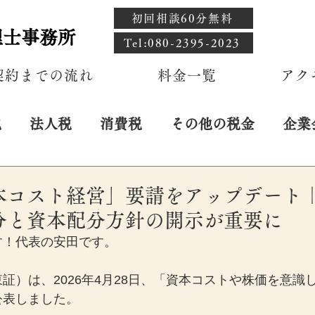
初回相談60分無料
理士事務所
​Tel:080-2395-2023
契約までの流れ
料金一覧
アク
税
法人税
消費税
その他の税金
企業
本コスト経営」要請をアップデート
分と資本配分方針の開示が重要に
す！代表の安田です。
証）は、2026年4月28日、「資本コストや株価を意識
公表しました。