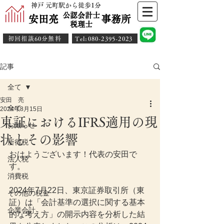
神戸 元町駅から徒歩1分
公認会計士
安田亮 事務所
​税理士
初回相談60分無料
​Tel:080-2395-2023
記事
全て
安田 亮
全て
2024年8月15日
東証におけるIFRS適用の現
お知らせ
状とその影響
所得税
おはようございます！代表の安田で
法人税
す。
消費税
2024年7月22日、東京証券取引所（東
その他の税金
証）は「会計基準の選択に関する基本
企業会計
的な考え方」の開示内容を分析した結