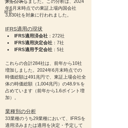
果を公表しました。この分析は、2024
プライベート
年6月末時点での東証上場内国会社
経営
3,830社を対象に行われました。
IFRS適用の現状
IFRS適用済会社
：272社
IFRS適用決定会社
：7社
IFRS適用予定会社
：5社
これらの合計284社は、前年から10社
増加しました。2024年6月末時点での
時価総額は491兆円で、東証上場会社全
体の時価総額（1,004兆円）の48.9％を
占めています（前年から1.6ポイント増
加）。
業種別の分析
33業種のうち29業種において、IFRSを
適用済みまたは適用を決定・予定して