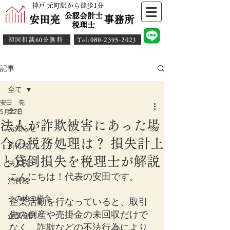
神戸 元町駅から徒歩1分
公認会計士
安田亮 事務所
​税理士
初回相談60分無料
​Tel:080-2395-2023
記事
全て
安田 亮
全て
5月22日
法人が詐欺被害にあった場
お知らせ
合の税務処理は？ 損失計上
所得税
と貸倒損失を税理士が解説
法人税
こんにちは！代表の安田です。
消費税
その他の税金
企業活動を行なっていると、取引
先の倒産や売掛金の未回収だけで
企業会計
なく、詐欺などの不法行為により