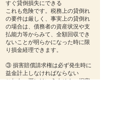
すぐ貸倒損失にできる
これも危険です。税務上の貸倒れ
の要件は厳しく、事実上の貸倒れ
の場合は、債務者の資産状況や支
払能力等からみて、全額回収でき
ないことが明らかになった時に限
り損金経理できます。
③ 損害賠償請求権は必ず発生時に
益金計上しなければならない
これも一概にはいえません。損害
賠償金の支払を受けることや金額
が確定しても、相手方の支払能力
がない等の理由で支払を受けられ
ないことがあります。そのような
事情も踏まえ、損害賠償金を実際
に受けた時点で益金算入すること
も認められています。