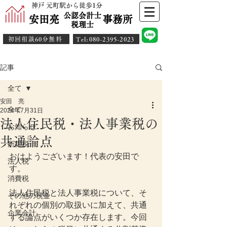
神戸 元町駅から徒歩1分
公認会計士
安田亮 事務所
​税理士
初回相談60分無料
​Tel:080-2395-2023
記事
全て
安田 亮
全て
2024年7月31日
法人住民税・法人事業税の
お知らせ
共通論点
所得税
おはようございます！代表の安田で
法人税
す。
消費税
法人住民税と法人事業税について、そ
その他の税金
れぞれの個別の取扱いに加えて、共通
企業会計
する論点がいくつか存在します。今回