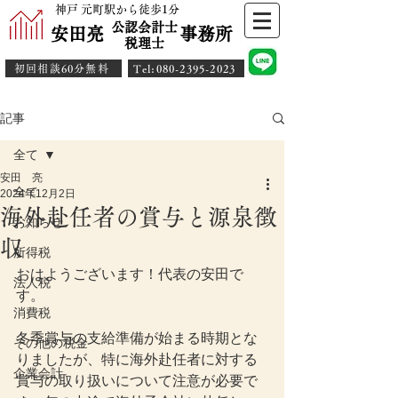
神戸 元町駅から徒歩1分
公認会計士
安田亮 事務所
​税理士
初回相談60分無料
​Tel:080-2395-2023
記事
全て
安田 亮
全て
2024年12月2日
海外赴任者の賞与と源泉徴
お知らせ
収
所得税
おはようございます！代表の安田で
法人税
す。
消費税
冬季賞与の支給準備が始まる時期とな
その他の税金
りましたが、特に海外赴任者に対する
企業会計
賞与の取り扱いについて注意が必要で