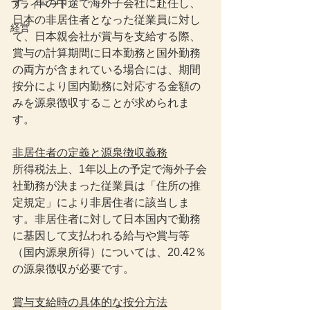
す。年の中途で海外子会社に赴任し、
プライベート
日本の非居住者となった従業員に対し
経営
て、日本親会社が賞与を支給する際、
賞与の計算期間に日本勤務と国外勤務
の両方が含まれている場合には、期間
按分により国内勤務に対応する金額の
みを源泉徴収することが求められま
す。
非居住者の定義と源泉徴収義務
所得税法上、1年以上の予定で海外子会
社勤務が決まった従業員は「住所の推
定規定」により非居住者に該当しま
す。非居住者に対して日本国内で勤務
に基因して支払われる給与や賞与等
（国内源泉所得）については、20.42％
の源泉徴収が必要です。
賞与支給時の具体的な按分方法