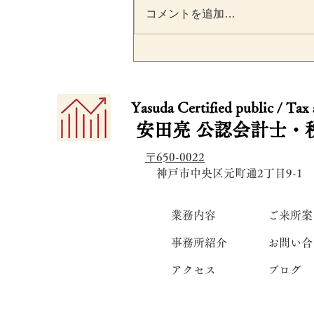
コメントを追加…
消費税の「特定期間」とは
設立2期目から課税事業者に
​​Yasuda Certified public / Tax
なる落とし穴を税理士が解
安田亮
公認会計士・
〒650-0022
​ 神戸市中央区元町通2丁目9-1
業務内容
ご来所案
事務所紹介
お問い合
アクセス
ブログ