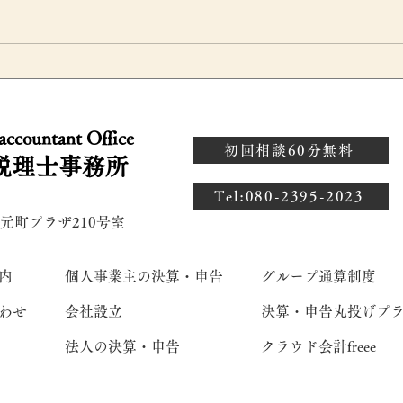
？
会社設立後の増資はいつ行な
相
うべき？資本金1,000万円と
だ
 accountant Office
説
消費税の注意点を税理士が解
年
初回相談60分無料
税理士事務所
説
続
​Tel:080-2395-2023
 元町プラザ210号室
内
個人事業主の決算・申告
グループ通算制度
わせ
会社設立
決算・申告丸投げプ
法人の決算・申告
クラウド会計freee