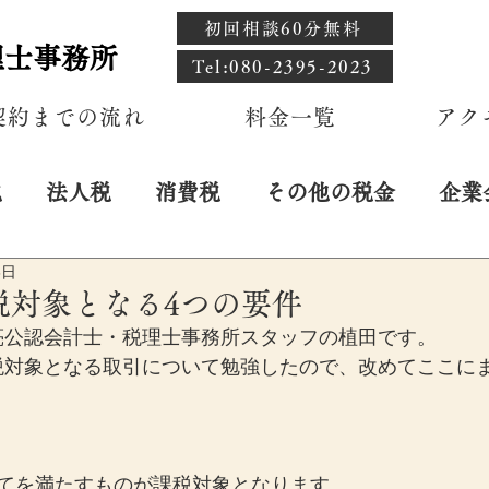
初回相談60分無料
理士事務所
​Tel:080-2395-2023
契約までの流れ
料金一覧
アク
税
法人税
消費税
その他の税金
企業
6日
税対象となる4つの要件
亮公認会計士・税理士事務所スタッフの植田です。
税対象となる取引について勉強したので、改めてここに
】
べてを満たすものが課税対象となります。