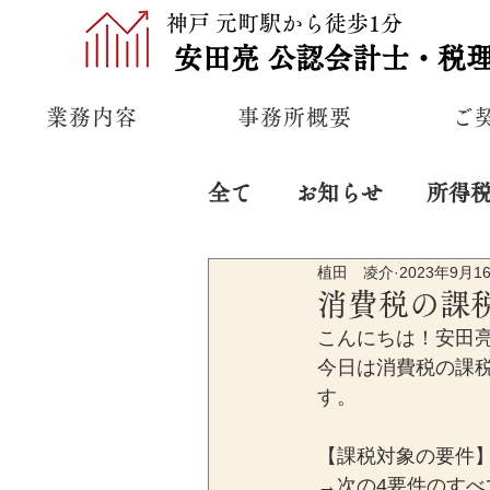
神戸 元町駅から徒歩1分
安田亮
公認
会計士・税
業務内容
事務所概要
ご
全て
お知らせ
所得
植田 凌介
2023年9月1
プライベート
経営
消費税の課
こんにちは！安田
今日は消費税の課
す。
【課税対象の要件
→次の4要件のす