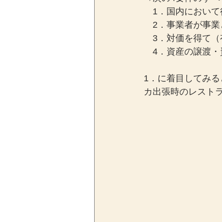
　1．国内において
　2．事業者が事
　3．対価を得て
　4．資産の譲渡
1．に着目してみ
カ出張時のレスト