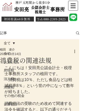
神戸 元町駅から徒歩1分
公認会計士
安田亮 事務所
​税理士
初回相談60分無料
​Tel:080-2395-2023
記事
全て
植田 凌介
全て
2023年9月14日
消費税の関連法規
お知らせ
こんにちは！安田亮公認会計士・税理
所得税
士事務所スタッフの植田です。
法人税
「消費税は10％、ただし食品などは軽
減税率8％」という世の中になって数年
消費税
が経ちました。
その他の税金
消費税法の受験のため改めて関連する
企業会計
法令を確認すると、以下の通りだそう