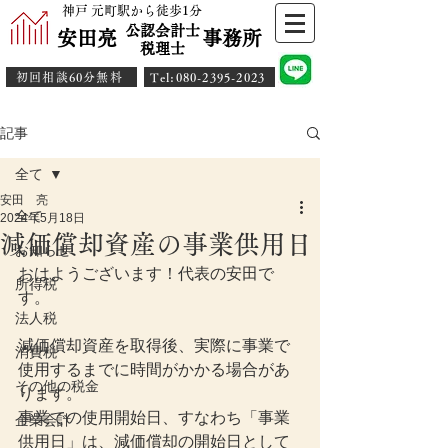
神戸 元町駅から徒歩1分
公認会計士
安田亮 事務所
​税理士
初回相談60分無料
​Tel:080-2395-2023
記事
全て
安田 亮
全て
2024年5月18日
減価償却資産の事業供用日
お知らせ
おはようございます！代表の安田で
所得税
す。
法人税
減価償却資産を取得後、実際に事業で
消費税
使用するまでに時間がかかる場合があ
その他の税金
ります。
事業での使用開始日、すなわち「事業
企業会計
供用日」は、減価償却の開始日として