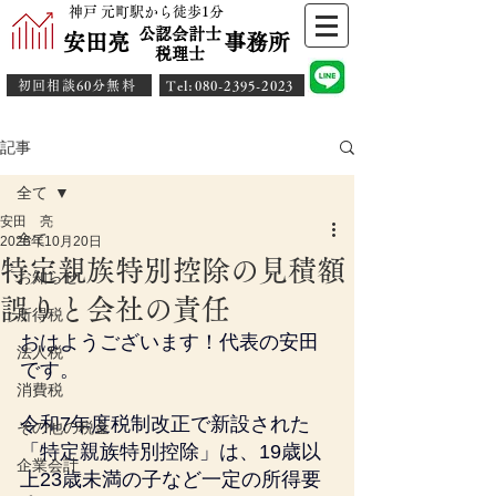
神戸 元町駅から徒歩1分
公認会計士
安田亮 事務所
​税理士
初回相談60分無料
​Tel:080-2395-2023
記事
全て
安田 亮
全て
2025年10月20日
特定親族特別控除の見積額
お知らせ
誤りと会社の責任
所得税
おはようございます！代表の安田
法人税
です。
消費税
令和7年度税制改正で新設された
その他の税金
「特定親族特別控除」は、19歳以
企業会計
上23歳未満の子など一定の所得要