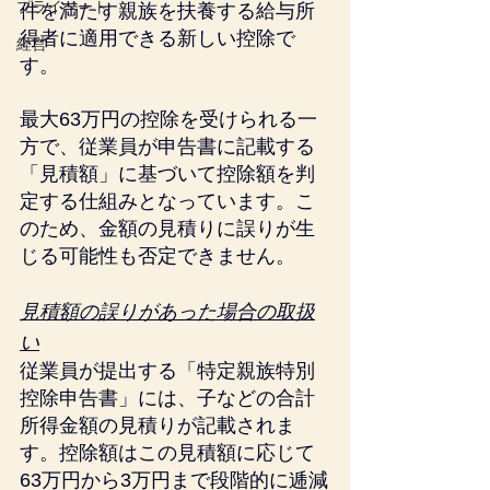
プライベート
件を満たす親族を扶養する給与所
得者に適用できる新しい控除で
経営
す。
最大63万円の控除を受けられる一
方で、従業員が申告書に記載する
「見積額」に基づいて控除額を判
定する仕組みとなっています。こ
のため、金額の見積りに誤りが生
じる可能性も否定できません。
見積額の誤りがあった場合の取扱
い
従業員が提出する「特定親族特別
控除申告書」には、子などの合計
所得金額の見積りが記載されま
す。控除額はこの見積額に応じて
63万円から3万円まで段階的に逓減