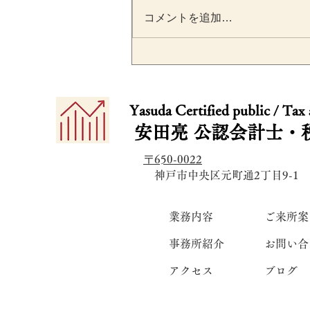
コメントを追加…
消費税の「特定期間」とは
設立2期目から課税事業者に
​​Yasuda Certified public / Tax
なる落とし穴を税理士が解
安田亮
公認会計士・
〒650-0022
​ 神戸市中央区元町通2丁目9-1
業務内容
ご来所案
事務所紹介
お問い合
アクセス
ブログ