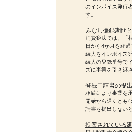
のインボイス発行
す。
みなし登録期間
消費税法では、「
日から4か月を経
続人をインボイス
続人の登録番号で
ズに事業を引き継
登録申請書の提
相続により事業を
開始から遅くとも
請書を提出しない
提案されている