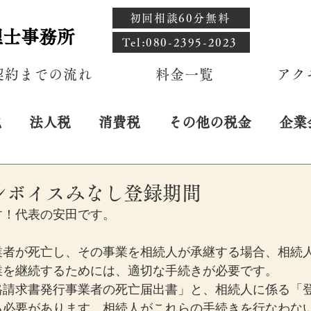
初回相談60分無料
理士事務所
​Tel:080-2395-2023
契約までの流れ
料金一覧
アク
税
法人税
消費税
その他の税金
企業
日
ンボイスみなし登録期間
す！代表の安田です。
業者が死亡し、その事業を相続人が承継する場合、相続
業を継続するためには、適切な手続きが必要です。
格請求書発行事業者の死亡届出書」と、相続人に係る「
る必要があります。相続人がこれらの手続きを行なわな