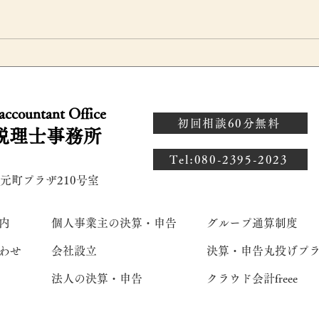
？
振興基準の改正で賃上げ税
S
制・補助金に影響も｜型の無
ス
 accountant Office
説
償保管と価格転嫁の注意点を
業
初回相談60分無料
税理士事務所
解説
統
​Tel:080-2395-2023
 元町プラザ210号室
内
個人事業主の決算・申告
グループ通算制度
わせ
会社設立
決算・申告丸投げプ
法人の決算・申告
クラウド会計freee