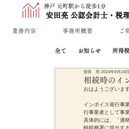
神戸 元町駅から徒歩1分
安田亮
公認
会計士・税
業務内容
事務所概要
ご
全て
お知らせ
所得
安田 亮
2024年9月23
プライベート
経営
相続時のイ
おはようございま
インボイス発行事
行事業者として事
具体的には、「適
轄税務署に提出す