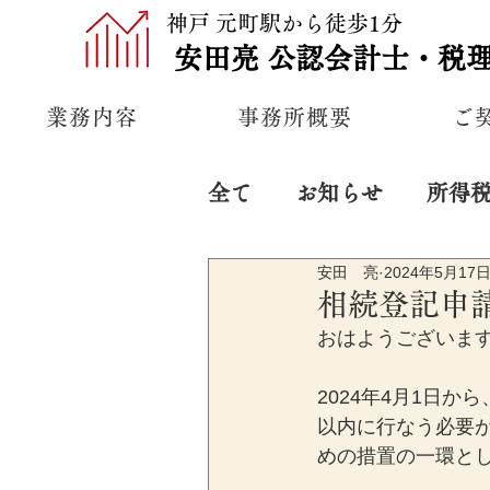
神戸 元町駅から徒歩1分
安田亮
公認
会計士・税
業務内容
事務所概要
ご
全て
お知らせ
所得
安田 亮
2024年5月17
プライベート
経営
相続登記申
おはようございま
2024年4月1日
以内に行なう必要
めの措置の一環と