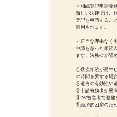
＜相続登記申請義
新しい法律では、
登記を申請するこ
適用されます。
＜正当な理由なく
申請を怠った相続
ます。法務省が認
①数次相続が発生
の時間を要する場
②遺言の有効性や
③申請義務者が重
④DV被害者で避難
⑤経済的困窮のた