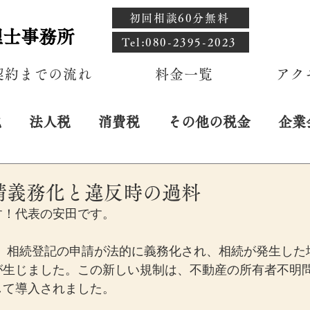
初回相談60分無料
理士事務所
​Tel:080-2395-2023
契約までの流れ
料金一覧
アク
税
法人税
消費税
その他の税金
企業
日
請義務化と違反時の過料
す！代表の安田です。
から、相続登記の申請が法的に義務化され、相続が発生した
が生じました。この新しい規制は、不動産の所有者不明
して導入されました。