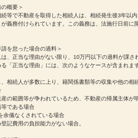
務の概要＞
相続等で不動産を取得した相続人は、相続発生後3年以内
とが義務付けられています。この義務は、法施行日前に
申請を怠った場合の過料＞
人は、正当な理由がない限り、10万円以下の過料が課さ
める「正当な理由」には、次のようなケースが含まれま
し、相続人が多数に上り、籍関係書類等の収集や他の相
合
遺産の範囲等が争われているため、不動産の帰属主体が
病等である場合
を余儀なくされている場合
め登記費用の負担能力がない場合。