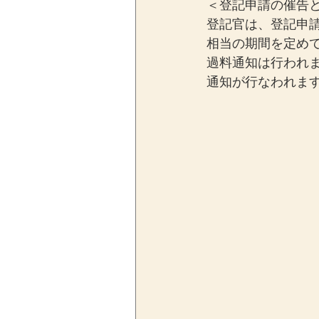
＜登記申請の催告
登記官は、登記申
相当の期間を定め
過料通知は行われ
通知が行なわれま