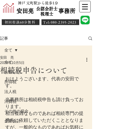
神戸 元町駅から徒歩1分
公認会計士
安田亮 事務所
​税理士
初回相談60分無料
​Tel:080-2395-2023
記事
全て
安田 亮
全て
2023年10月5日
相続税申告について
お知らせ
おはようございます、代表の安田で
所得税
す。
法人税
当事務所は相続税申告も請け負ってお
消費税
ります。
その他の税金
相当複雑なものであれば相続専門の提
携先に依頼していただくこととなりま
企業会計
すが、一般的なものであればお気軽に