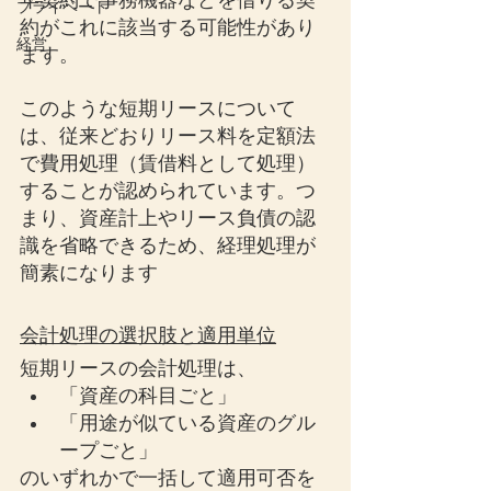
年契約で事務機器などを借りる契
プライベート
約がこれに該当する可能性があり
経営
ます。
このような短期リースについて
は、従来どおりリース料を定額法
で費用処理（賃借料として処理）
することが認められています。つ
まり、資産計上やリース負債の認
識を省略できるため、経理処理が
簡素になります
会計処理の選択肢と適用単位
短期リースの会計処理は、
「資産の科目ごと」
「用途が似ている資産のグル
ープごと」
のいずれかで一括して適用可否を