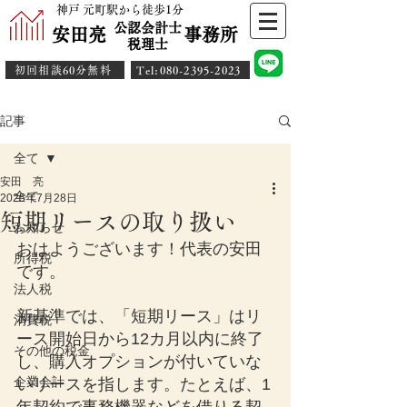
神戸 元町駅から徒歩1分
公認会計士
安田亮 事務所
​税理士
初回相談60分無料
​Tel:080-2395-2023
記事
全て
安田 亮
全て
2025年7月28日
短期リースの取り扱い
お知らせ
おはようございます！代表の安田
所得税
です。
法人税
新基準では、「短期リース」はリ
消費税
ース開始日から12カ月以内に終了
その他の税金
し、購入オプションが付いていな
企業会計
いリースを指します。たとえば、1