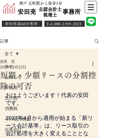
神戸 元町駅から徒歩1分
公認会計士
安田亮 事務所
​税理士
初回相談60分無料
​Tel:080-2395-2023
記事
全て
安田 亮
全て
2025年9月22日
短期・少額リースの分割控
お知らせ
除の可否
所得税
おはようございます！代表の安田
法人税
です。
消費税
2027年4月から適用が始まる「新リ
その他の税金
ース会計基準」は、リース取引の
企業会計
会計処理を大きく変えることとな