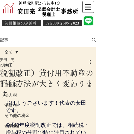
神戸 元町駅から徒歩1分
公認会計士
安田亮 事務所
​税理士
初回相談60分無料
​Tel:080-2395-2023
記事
全て
安田 亮
全て
2月4日
税制改正）貸付用不動産の
お知らせ
評価方法が大きく変わりま
所得税
す
法人税
おはようございます！代表の安田
消費税
です。
その他の税金
令和8年度税制改正では、相続税・
企業会計
贈与税の分野で特に注目されてい