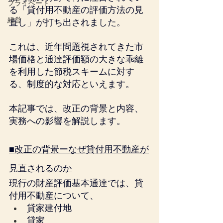
プライベート
る「貸付用不動産の評価方法の見
経営
直し」が打ち出されました。
これは、近年問題視されてきた市
場価格と通達評価額の大きな乖離
を利用した節税スキームに対す
る、制度的な対応といえます。
本記事では、改正の背景と内容、
実務への影響を解説します。
■改正の背景ーなぜ貸付用不動産が
見直されるのか
現行の財産評価基本通達では、貸
付用不動産について、
貸家建付地
貸家