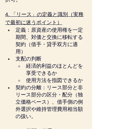
4. 「リース」の定義と識別（実務
で最初に迷うポイント）
定義：原資産の使用権を一定
期間、対価と交換に移転する
契約（借手・貸手双方に適
用）
支配の判断
経済的利益のほとんどを
享受できるか
使用方法を指図できるか
契約の分離：リース部分と非
リース部分の区分・配分（独
立価格ベース）、借手側の例
外選択や維持管理費用相当額
の扱い。