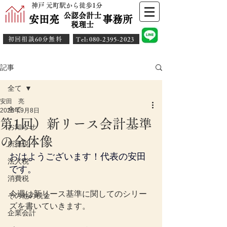
神戸 元町駅から徒歩1分
公認会計士
安田亮 事務所
​税理士
初回相談60分無料
​Tel:080-2395-2023
記事
全て
安田 亮
全て
2025年9月8日
第1回）新リース会計基準
お知らせ
の全体像
所得税
おはようございます！代表の安田
法人税
です。
消費税
今週は新リース基準に関してのシリー
その他の税金
ズを書いていきます。
企業会計