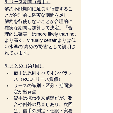
5. リース期間（借手）
解約不能期間に延長を行使するこ
とが合理的に確実な期間を足し、
解約を行使しないことが合理的に
確実な期間も加算して決定。「合
理的に確実」はmore likely than not
より高く、virtually certainよりは低
い水準の“高めの閾値”として説明さ
れています。
6. まとめ（第1回）
借手は原則すべてオンバラン
ス（ROU+リース負債）
リースの識別・区分・期間決
定が出発点
貸手は概ね従来踏襲だが、整
合や例外の見直しあり。次回
は、借手の測定・仕訳・実務