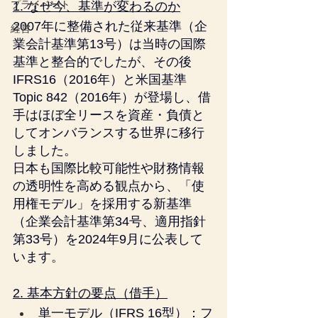
プライベート
1. なぜ今、基準が変わるのか
2007年に整備された従来基準（企
経営
業会計基準第13号）は当時の国際
基準と整合的でしたが、その後
IFRS16（2016年）と米国基準
Topic 842（2016年）が登場し、借
手はほぼ全リースを資産・負債と
してオンバランスする世界に移行
しました。
日本も国際比較可能性や財務情報
の透明性を高める観点から、「使
用権モデル」を採用する新基準
（企業会計基準第34号、適用指針
第33号）を2024年9月に公表して
います。
2. 基本方針の要点（借手）
単一モデル（IFRS 16型）：フ