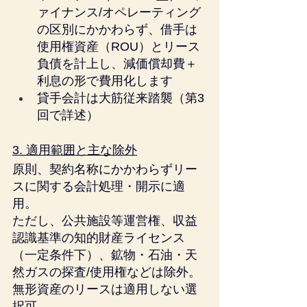
ァイナンス/オペレーティング
の区別にかかわらず、借手は
使用権資産（ROU）とリース
負債を計上し、減価償却費＋
利息の形で費用化します
貸手会計は大筋従来踏襲（第3
回で詳述）
3. 適用範囲と主な除外
原則、契約名称にかかわらずリー
スに関する会計処理・開示に適
用。
ただし、公共施設等運営権、収益
認識基準の知的財産ライセンス
（一定条件下）、鉱物・石油・天
然ガスの探査/使用権などは除外。
無形資産のリースは適用しない選
択可。