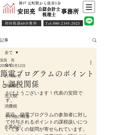
神戸 元町駅から徒歩1分
公認会計士
安田亮 事務所
​税理士
初回相談60分無料
​Tel:080-2395-2023
記事
全て
安田 亮
全て
2024年6月12日
節電プログラムのポイント
お知らせ
と課税関係
所得税
おはようございます！代表の安田で
法人税
す。
消費税
最近、節電プログラムの参加者に対し
その他の税金
て付与されるポイントの課税扱いにつ
企業会計
いて多くの疑問が寄せられています。