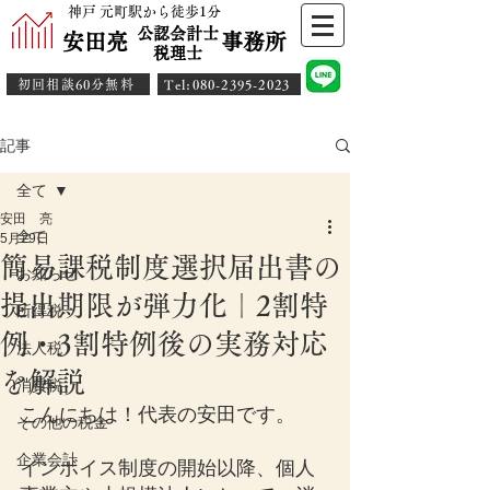
神戸 元町駅から徒歩1分
公認会計士
安田亮 事務所
​税理士
初回相談60分無料
​Tel:080-2395-2023
記事
全て
安田 亮
全て
5月29日
簡易課税制度選択届出書の
お知らせ
提出期限が弾力化｜2割特
所得税
例・3割特例後の実務対応
法人税
を解説
消費税
こんにちは！代表の安田です。
その他の税金
企業会計
インボイス制度の開始以降、個人