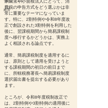
事業主や小規模法人にとって、消
プライベート
費税の申告方式をどう選ぶかは非
経営
常に重要なテーマになっていま
す。特に、2割特例や令和8年度改
正で創設された3割特例を利用した
後に、翌課税期間から簡易課税制
度へ移行するかどうかは、実務上
よく相談される論点です。
通常、簡易課税制度を適用するに
は、原則として適用を受けようと
する課税期間の初日の前日まで
に、所轄税務署長へ簡易課税制度
選択届出書を提出する必要があり
ます。
ところが、令和8年度税制改正で
は、2割特例や3割特例の適用後に