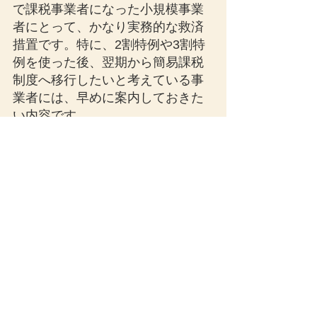
で課税事業者になった小規模事業
者にとって、かなり実務的な救済
措置です。特に、2割特例や3割特
例を使った後、翌期から簡易課税
制度へ移行したいと考えている事
業者には、早めに案内しておきた
い内容です。
ただし、制度の説明では、次の点
をセットで伝えることが大切で
す。
2割特例・3割特例後の簡易課
税選択について、一定の場合
は申告期限まで届出可能
ただし、届出書の提出自体は
必要
通常の簡易課税制度では、事
前届出の原則は変わらない