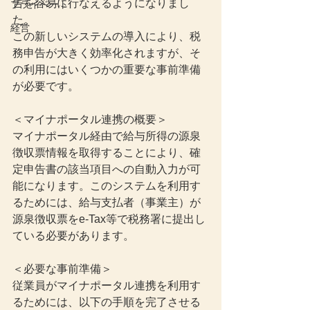
告を容易に行なえるようになりまし
プライベート
た。
経営
この新しいシステムの導入により、税
務申告が大きく効率化されますが、そ
の利用にはいくつかの重要な事前準備
が必要です。
＜マイナポータル連携の概要＞
マイナポータル経由で給与所得の源泉
徴収票情報を取得することにより、確
定申告書の該当項目への自動入力が可
能になります。このシステムを利用す
るためには、給与支払者（事業主）が
源泉徴収票をe-Tax等で税務署に提出し
ている必要があります。
＜必要な事前準備＞
従業員がマイナポータル連携を利用す
るためには、以下の手順を完了させる