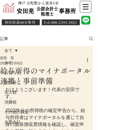
神戸 元町駅から徒歩1分
公認会計士
安田亮 事務所
​税理士
初回相談60分無料
​Tel:080-2395-2023
記事
全て
安田 亮
全て
2024年5月6日
給与所得のマイナポータル
お知らせ
連携と事前準備
所得税
おはようございます！代表の安田で
法人税
す。
消費税
2023年分の所得税の確定申告から、給
その他の税金
与所得者はマイナポータルを通じて自
企業会計
身の源泉徴収票情報を確認し、確定申