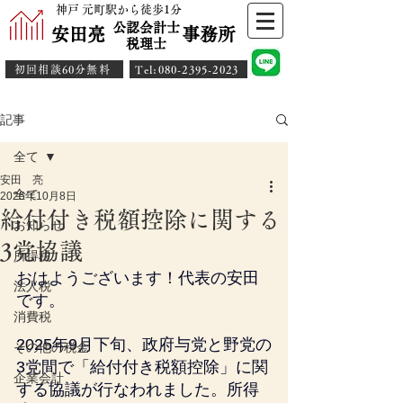
神戸 元町駅から徒歩1分
公認会計士
安田亮 事務所
​税理士
初回相談60分無料
​Tel:080-2395-2023
記事
全て
安田 亮
全て
2025年10月8日
給付付き税額控除に関する
お知らせ
3党協議
所得税
おはようございます！代表の安田
法人税
です。
消費税
2025年9月下旬、政府与党と野党の
その他の税金
3党間で「給付付き税額控除」に関
企業会計
する協議が行なわれました。所得