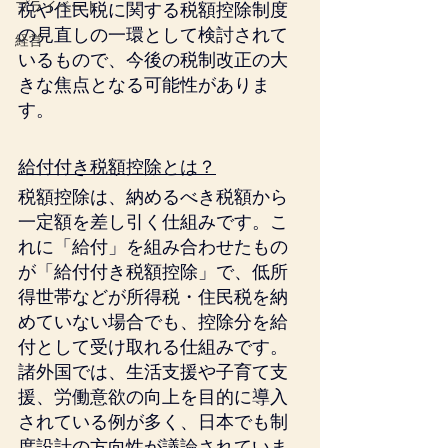
プライベート
税や住民税に関する税額控除制度
の見直しの一環として検討されて
経営
いるもので、今後の税制改正の大
きな焦点となる可能性がありま
す。
給付付き税額控除とは？
税額控除は、納めるべき税額から
一定額を差し引く仕組みです。こ
れに「給付」を組み合わせたもの
が「給付付き税額控除」で、低所
得世帯などが所得税・住民税を納
めていない場合でも、控除分を給
付として受け取れる仕組みです。
諸外国では、生活支援や子育て支
援、労働意欲の向上を目的に導入
されている例が多く、日本でも制
度設計の方向性が議論されていま