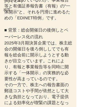
注目を集めているのが、事業報告
プライベート
等と有価証券報告書（有報）の“一
経営
体開示”と、それを円滑に進めるた
めの「EDINET特例」です。
■ 背景：総会開催日の後倒しとペ
ーパーレス化の流れ
2025年3月期決算企業では、株主総
会の開催日を後ろ倒ししてでも有
報を総会前に開示しようとする動
きが目立っています。これによ
り、有報と事業報告等を同時に開
示する「一体開示」の実務的な必
要性が高まっているのです。
その一方で、株主への報告書面の
郵送コストや手間が依然として大
きな負担となっており、電子提供
による効率化が喫緊の課題となっ