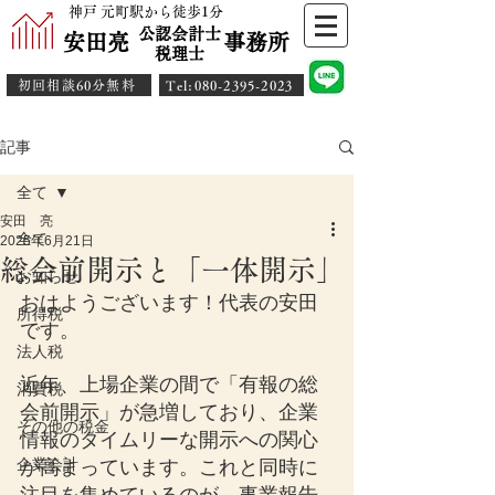
神戸 元町駅から徒歩1分
公認会計士
安田亮 事務所
​税理士
初回相談60分無料
​Tel:080-2395-2023
記事
全て
安田 亮
全て
2025年6月21日
総会前開示と「一体開示」
お知らせ
おはようございます！代表の安田
所得税
です。
法人税
近年、上場企業の間で「有報の総
消費税
会前開示」が急増しており、企業
その他の税金
情報のタイムリーな開示への関心
企業会計
が高まっています。これと同時に