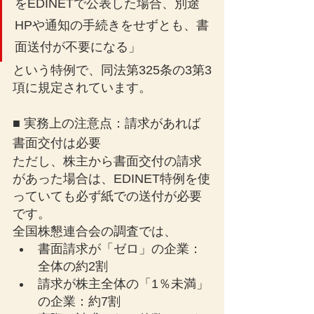
をEDINETで公表した場合、別途
HPや通知の手続きをせずとも、書
面送付が不要になる」
という特例で、同法第325条の3第3
項に規定されています。
■ 実務上の注意点：請求があれば
書面交付は必要
ただし、株主から書面交付の請求
があった場合は、EDINET特例を使
っていても必ず紙での送付が必要
です。
全国株懇連合会の調査では、
書面請求が「ゼロ」の企業：
全体の約2割
請求が株主全体の「1％未満」
の企業：約7割