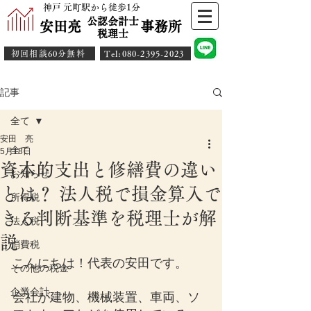
神戸 元町駅から徒歩1分
公認会計士
安田亮 事務所
​税理士
初回相談60分無料
​Tel:080-2395-2023
記事
全て
安田 亮
全て
5月18日
資本的支出と修繕費の違い
お知らせ
とは？ 法人税で損金算入で
所得税
きる判断基準を税理士が解
法人税
説
消費税
こんにちは！代表の安田です。
その他の税金
企業会計
会社が建物、機械装置、車両、ソ