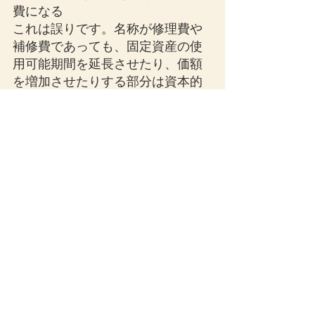
費になる
これは誤りです。名称が修理費や
補修費であっても、固定資産の使
用可能期間を延長させたり、価額
を増加させたりする部分は資本的
支出になります。
② 耐用年数を過ぎた資産への支出
はすべて資本的支出
これも誤りです。耐用年数を経過
した資産への支出でも、原状回復
のための外壁塗装工事などは修繕
費として処理できる場合がありま
す。
③ LEDランプへの交換は必ず資本
的支出
これも一概にはいえません。既存