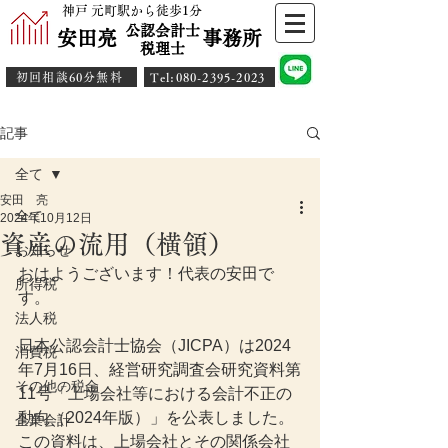
神戸 元町駅から徒歩1分
公認会計士
安田亮 事務所
​税理士
初回相談60分無料
​Tel:080-2395-2023
記事
全て
安田 亮
全て
2024年10月12日
資産の流用（横領）
お知らせ
おはようございます！代表の安田で
所得税
す。
法人税
日本公認会計士協会（JICPA）は2024
消費税
年7月16日、経営研究調査会研究資料第
その他の税金
11号「上場会社等における会計不正の
動向（2024年版）」を公表しました。
企業会計
この資料は、上場会社とその関係会社