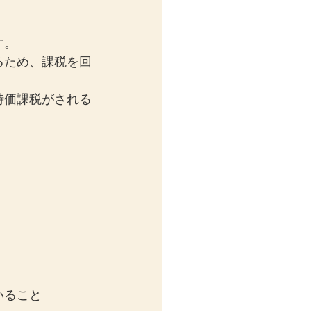
す。
るため、課税を回
時価課税がされる
いること