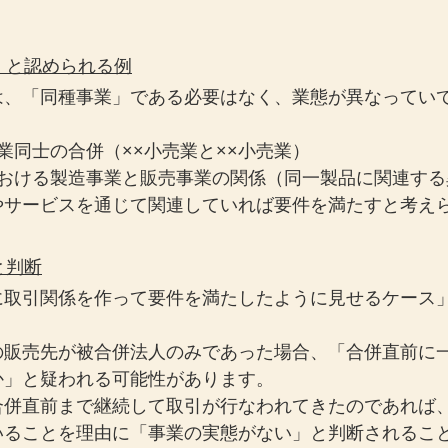
。
業」と認められる例
は、「同種事業」である必要はなく、業態が異なってい
業同士の合併（××小売業と××小売業）
における製造事業と販売事業の関係（同一製品に関連する
やサービスを通じて関連していれば要件を満たすと考え
と判断
に取引関係を作って要件を満たしたように見せるケース
の販売先が被合併法人のみであった場合、「合併直前に
か」と疑われる可能性があります。
合併直前まで継続して取引が行なわれてきたのであれば
いることを理由に「事業の実態がない」と判断されるこ