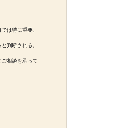
併では特に重要。
ると判断される。
てご相談を承って