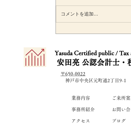
コメントを追加…
インボイス制度で免税事業
に支払う交際費はどう処理
​​Yasuda Certified public / Tax
る？飲食費1万円基準との関
安田亮
公認会計士・
係も解説
〒650-0022
​ 神戸市中央区元町通2丁目9-1
業務内容
ご来所案
事務所紹介
お問い合
アクセス
ブログ