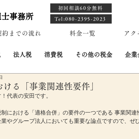
初回相談60分無料
理士事務所
​Tel:080-2395-2023
契約までの流れ
料金一覧
アク
税
法人税
消費税
その他の税金
企業
日
おける「事業関連性要件」
す！代表の安田です。
税制における「適格合併」の要件の一つである 事業関連
企業やグループ法人においても重要な論点ですので、ぜ