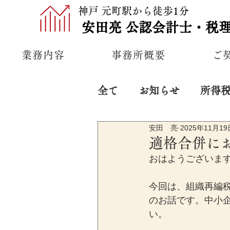
神戸 元町駅から徒歩1分
安田亮
公認
会計士・税
業務内容
事務所概要
ご
全て
お知らせ
所得
安田 亮
2025年11月19
プライベート
経営
適格合併に
おはようございま
今回は、組織再編
のお話です。中小
い。