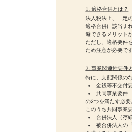
1. 適格合併とは？
法人税法上、一定
適格合併に該当す
避できるメリット
ただし、適格要件
ため注意が必要で
2. 事業関連性要件
特に、支配関係の
金銭等不交付
共同事業要件
の2つを満たす必要
このうち共同事業
合併法人（存
被合併法人の