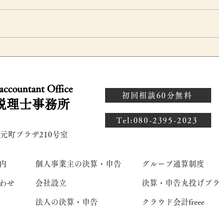
者
役員退職金はいつ損金算入で
役
す
きる？支給時期と分掌変更時
役
 accountant Office
の注意点を税理士が解説
同
初回相談60分無料
税理士事務所
理
​Tel:080-2395-2023
 元町プラザ210号室
内
個人事業主の決算・申告
グループ通算制度
わせ
会社設立
決算・申告丸投げプ
法人の決算・申告
クラウド会計freee