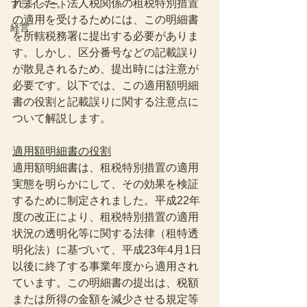
れました。法人税関係の租税特別措置
プライベート
の適用を受けるためには、この明細書
経営
を所轄税務署に提出する必要がありま
す。しかし、区分番号などの記載誤り
が散見されるため、提出時には注意が
必要です。以下では、この適用額明細
書の役割と記載誤りに関する注意点に
ついて解説します。
適用額明細書の役割
適用額明細書は、租税特別措置の適用
実態を明らかにして、その効果を検証
するために制定されました。平成22年
度の改正により、租税特別措置の適用
状況の透明化等に関する法律（租特透
明化法）に基づいて、平成23年4月1日
以後に終了する事業年度から適用され
ています。この明細書の提出は、税額
または所得の金額を減少させる規定等