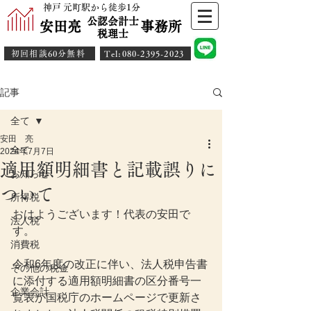
神戸 元町駅から徒歩1分
公認会計士
安田亮 事務所
​税理士
初回相談60分無料
​Tel:080-2395-2023
記事
全て
安田 亮
全て
2024年7月7日
適用額明細書と記載誤りに
お知らせ
ついて
所得税
おはようございます！代表の安田で
法人税
す。
消費税
令和6年度の改正に伴い、法人税申告書
その他の税金
に添付する適用額明細書の区分番号一
企業会計
覧表が国税庁のホームページで更新さ