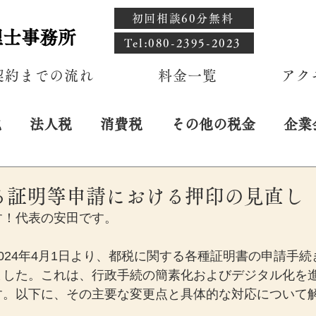
初回相談60分無料
理士事務所
​Tel:080-2395-2023
契約までの流れ
料金一覧
アク
税
法人税
消費税
その他の税金
企業
日
る証明等申請における押印の見直し
す！代表の安田です。
024年4月1日より、都税に関する各種証明書の申請手
ました。これは、行政手続の簡素化およびデジタル化を
す。以下に、その主要な変更点と具体的な対応について