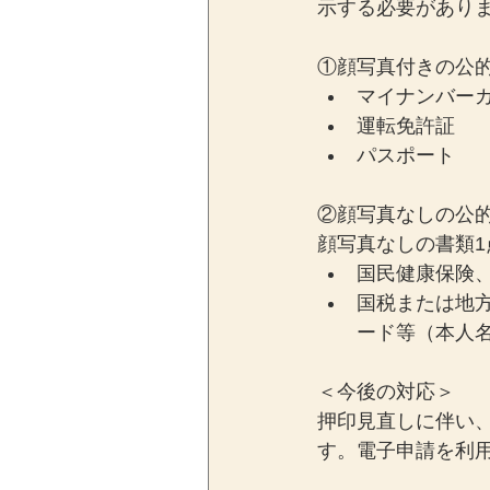
示する必要があり
①顔写真付きの公
マイナンバー
運転免許証
パスポート
②顔写真なしの公
顔写真なしの書類1
国民健康保険
国税または地
ード等（本人
＜今後の対応＞
押印見直しに伴い
す。電子申請を利