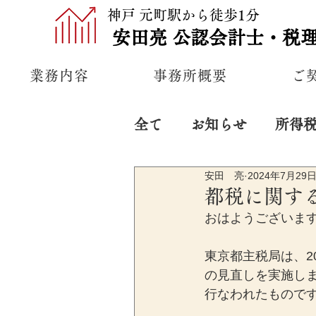
神戸 元町駅から徒歩1分
安田亮
公認
会計士・税
業務内容
事務所概要
ご
全て
お知らせ
所得
安田 亮
2024年7月29
プライベート
経営
都税に関す
おはようございま
東京都主税局は、2
の見直しを実施し
行なわれたもので