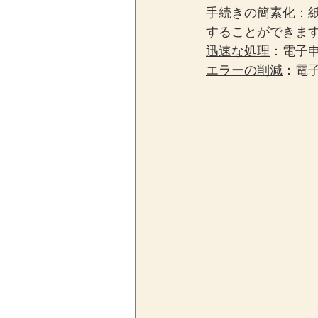
手続きの簡素化
：
することができま
迅速な処理
：電子
エラーの削減
：電