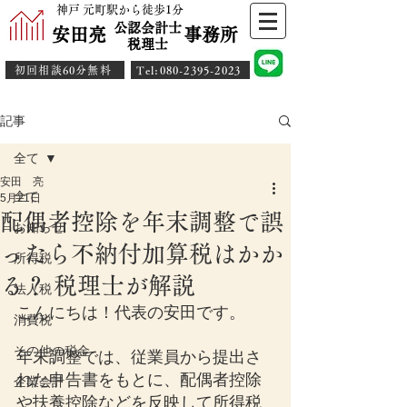
神戸 元町駅から徒歩1分
公認会計士
安田亮 事務所
​税理士
初回相談60分無料
​Tel:080-2395-2023
記事
全て
安田 亮
全て
5月21日
配偶者控除を年末調整で誤
お知らせ
ったら不納付加算税はかか
所得税
る？ 税理士が解説
法人税
こんにちは！代表の安田です。
消費税
その他の税金
年末調整では、従業員から提出さ
れた申告書をもとに、配偶者控除
企業会計
や扶養控除などを反映して所得税