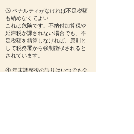
③ ペナルティがなければ不足税額
も納めなくてよい
これは危険です。不納付加算税や
延滞税が課されない場合でも、不
足税額を精算しなければ、原則と
して税務署から強制徴収されると
されています。
④ 年末調整後の誤りはいつでも会
社で再年末調整できる
これも注意が必要です。再年末調
整は、翌年1月の給与所得の源泉徴
収票を作成するまでに行う必要が
あり、2月以降は従業員に確定申告
を促す対応が基本になります。
13．会社が整備しておきたいチェ