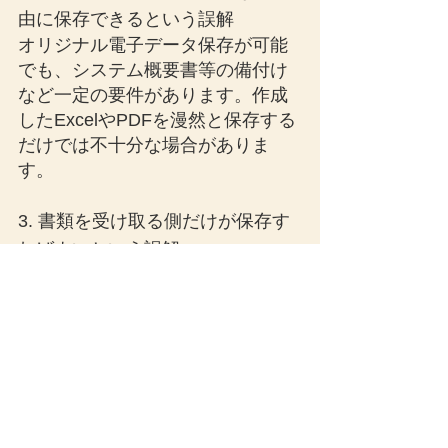
由に保存できるという誤解
オリジナル電子データ保存が可能
でも、システム概要書等の備付け
など一定の要件があります。作成
したExcelやPDFを漫然と保存する
だけでは不十分な場合がありま
す。
3. 書類を受け取る側だけが保存す
ればよいという誤解
電子取引で特定事項を送信する場
合、内国法人だけでなく関連者側
にも保存義務が生じます。グルー
プ内で保存ルールを統一しておか
ないと、一方だけ対応漏れになる
可能性があります。