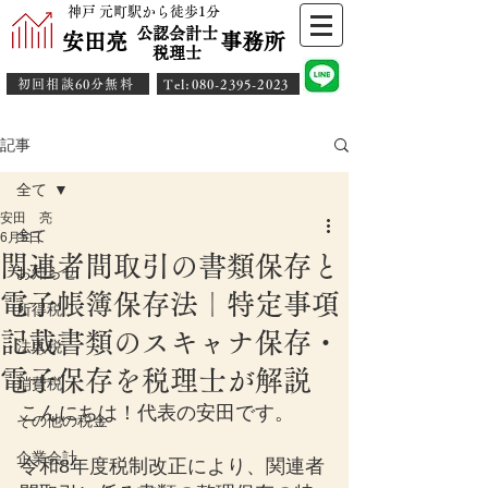
神戸 元町駅から徒歩1分
公認会計士
安田亮 事務所
​税理士
初回相談60分無料
​Tel:080-2395-2023
記事
全て
安田 亮
全て
6月5日
関連者間取引の書類保存と
お知らせ
電子帳簿保存法｜特定事項
所得税
記載書類のスキャナ保存・
法人税
電子保存を税理士が解説
消費税
こんにちは！代表の安田です。
その他の税金
企業会計
令和8年度税制改正により、関連者