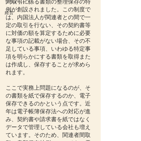
間取引に係る書類の整理保存の特
プライベート
例が創設されました。この制度で
経営
は、内国法人が関連者との間で一
定の取引を行ない、その契約書等
に対価の額を算定するために必要
な事項の記載がない場合、その不
足している事項、いわゆる特定事
項を明らかにする書類を取得また
は作成し、保存することが求めら
れます。
ここで実務上問題になるのが、そ
の書類を紙で保存するのか、電子
保存できるのかという点です。近
年は電子帳簿保存法への対応が進
み、契約書や請求書を紙ではなく
データで管理している会社も増え
ています。そのため、関連者間取