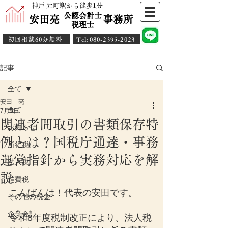
神戸 元町駅から徒歩1分
公認会計士
安田亮 事務所
​税理士
初回相談60分無料
​Tel:080-2395-2023
記事
全て
安田 亮
全て
7月5日
関連者間取引の書類保存特
お知らせ
例とは？国税庁通達・事務
所得税
運営指針から実務対応を解
法人税
説
消費税
こんばんは！代表の安田です。
その他の税金
企業会計
令和8年度税制改正により、法人税