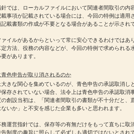
指針では、ローカルファイルにおいて関連者間取引の内
記載事項が記載されている場合には、今回の特例は適用
項記載書類の作成が不要となる場合があることが示され
ファイルがあるからといって常に安心できるわけではあ
算定方法、役務の内容などが、今回の特例で求められる
必要があります。
に青色申告が取り消されるのか
上大きな関心を集めているのが、青色申告の承認取消し
が保存されていない場合、法令上は青色申告の承認取消
度の創設当初は、「関連者間取引の書類が不十分だと、
はないか」と不安を感じた企業も多いと思われます。
事務運営指針では、保存等の有無だけをもって直ちに取
申告制度の趣旨に照らして必ずしも適切ではないとされ