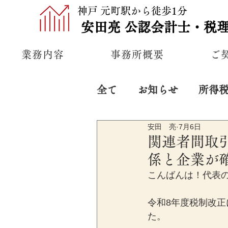
神戸 元町駅から徒歩1分
安田亮
公認
会計士・税
業務内容
事務所概要
ご
全て
お知らせ
所得
安田 亮
7月6日
プライベート
経営
関連者間取
係と企業が
こんばんは！代表
令和8年度税制改
た。