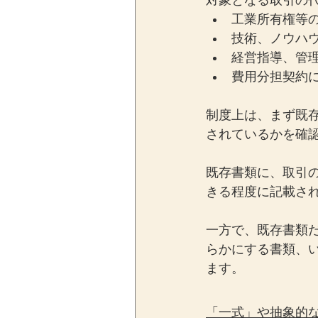
対象となる取引の
工業所有権等
技術、ノウハ
経営指導、管
費用分担契約
制度上は、まず既
されているかを確
既存書類に、取引
きる程度に記載さ
一方で、既存書類
らかにする書類、
ます。
「一式」や抽象的