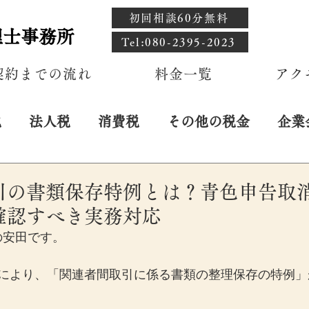
初回相談60分無料
理士事務所
​Tel:080-2395-2023
契約までの流れ
料金一覧
アク
税
法人税
消費税
その他の税金
企業
引の書類保存特例とは？青色申告取
確認すべき実務対応
の安田です。
正により、「関連者間取引に係る書類の整理保存の特例」