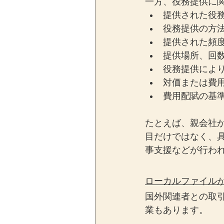
一方、役務提供に
提供された役
役務提供の方
提供された頻
提供場所、回
役務提供によ
対価または費
費用配賦の基
たとえば、親会社
目だけではなく、
事支援などが行わ
ローカルファイル
国外関連者との取
業もあります。