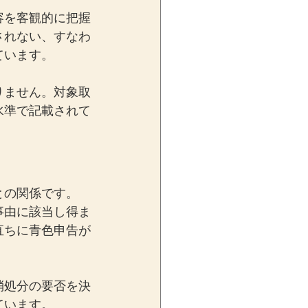
容を客観的に把握
されない、すなわ
ています。
りません。対象取
水準で記載されて
との関係です。
事由に該当し得ま
直ちに青色申告が
消処分の要否を決
ています。