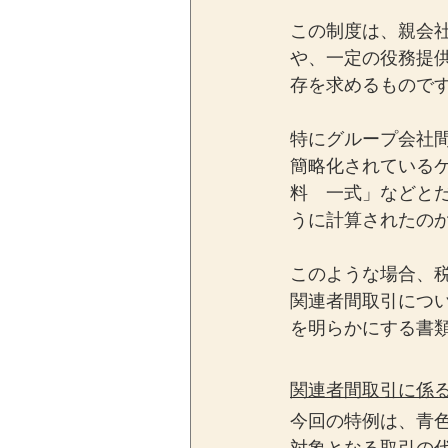
この制度は、親会
や、一定の役務提
存を求めるもので
特にグループ会社
簡略化されている
料　一式」などと
うに計算されたの
このような場合、
関連者間取引につ
を明らかにする書
関連者間取引に係
今回の特例は、青