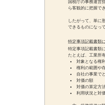
国税庁の事務運営
ら客観的に把握で
したがって、単に
できるものになっ
特定事項記載書類
特定事項記載書類
たとえば、工業所
対象となる権
権利の範囲や
自社の事業で
対価の額
対価の算定方
利用状況と対