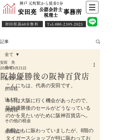
神戸 元町駅から徒歩1分
公認会計士
安田亮 事務所
​税理士
初回相談60分無料
​Tel:080-2395-2023
記事
全て
安田 亮
全て
2023年9月21日
阪神優勝後の阪神百貨店
お知らせ
こんにちは、代表の安田です。
所得税
法人税
本日は大阪に行く機会があったので、
阪神優勝後のセールがどうなっている
消費税
のかを見たいがために阪神百貨店へ。
その他の税金
各階ともに賑わっていましたが、8階の
企業会計
タイガースショップが特に賑わってお