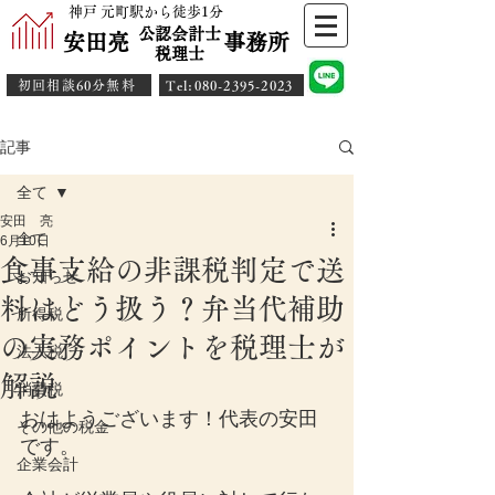
神戸 元町駅から徒歩1分
公認会計士
安田亮 事務所
​税理士
初回相談60分無料
​Tel:080-2395-2023
記事
全て
安田 亮
全て
6月10日
食事支給の非課税判定で送
お知らせ
料はどう扱う？弁当代補助
所得税
の実務ポイントを税理士が
法人税
解説
消費税
おはようございます！代表の安田
その他の税金
です。
企業会計