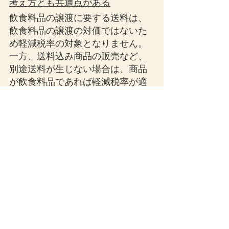
考え方とも共通点がある
飲食料品の譲渡に要する送料は、
飲食料品の譲渡の対価ではないた
め軽減税率の対象となりません。
一方、送料込み商品の販売など、
別途送料が生じない場合は、商品
が飲食料品であれば軽減税率が適
用されます。
所得税の食事支給判定と消費税の
軽減税率は別制度ですが、「別建
て送料か、込み価格かで扱いが変
わる」という考え方には共通点が
あります。
まとめ
会社が従業員等に支給する食事に
ついては、従業員等が食事の価額