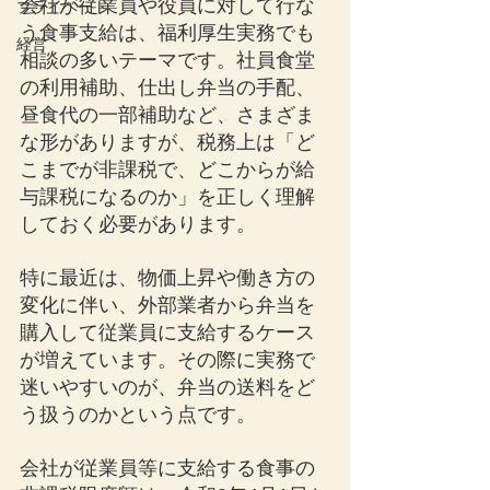
会社が従業員や役員に対して行な
プライベート
う食事支給は、福利厚生実務でも
経営
相談の多いテーマです。社員食堂
の利用補助、仕出し弁当の手配、
昼食代の一部補助など、さまざま
な形がありますが、税務上は「ど
こまでが非課税で、どこからが給
与課税になるのか」を正しく理解
しておく必要があります。
特に最近は、物価上昇や働き方の
変化に伴い、外部業者から弁当を
購入して従業員に支給するケース
が増えています。その際に実務で
迷いやすいのが、弁当の送料をど
う扱うのかという点です。
会社が従業員等に支給する食事の