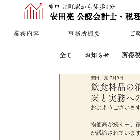
神戸 元町駅から徒歩1分
安田亮
公認
会計士・税
業務内容
事務所概要
ご
全て
お知らせ
所得
安田 亮
7月9日
プライベート
経営
飲食料品の消
案と実務へ
おはようございま
物価高が続く中、
が議論されていま