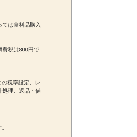
っては食料品購入
費税は800円で
との税率設定、レ
計処理、返品・値
す。