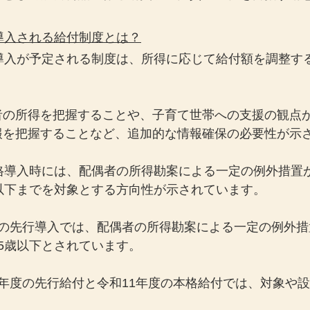
導入される給付制度とは？
格導入が予定される制度は、所得に応じて給付額を調整す
の所得を把握することや、子育て世帯への支援の観点から
報を把握することなど、追加的な情報確保の必要性が示
本格導入時には、配偶者の所得勘案による一定の例外措置
以下までを対象とする方向性が示されています。
頃の先行導入では、配偶者の所得勘案による一定の例外措
5歳以下とされています。
年度の先行給付と令和11年度の本格給付では、対象や
。