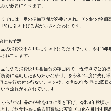
組みが必要になります。
入までには一定の準備期間が必要とされ、その間の物価
を1％に引き下げる案が示されたわけです。
給付も予定
料品の消費税率を1％に引き下げるだけでなく、令和9年
示されています。
料品に係る消費税1％相当分の範囲内で、現時点で公的機
「所得に連動したきめ細かな給付」を令和9年度に先行導
頃に先行給付を行ない、その後、令和10年秋頃に2回目
という流れが示されています。
月から飲食料品の税率を1％に引き下げ、令和9年秋頃か
体として飲食料品に係る消費税の実質ゼロ化を目指す構