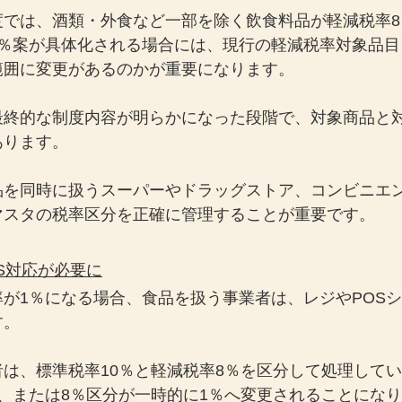
度では、酒類・外食など一部を除く飲食料品が軽減税率8
1％案が具体化される場合には、現行の軽減税率対象品目
範囲に変更があるのかが重要になります。
最終的な制度内容が明らかになった段階で、対象商品と
あります。
品を同時に扱うスーパーやドラッグストア、コンビニエン
マスタの税率区分を正確に管理することが重要です。
S対応が必要に
が1％になる場合、食品を扱う事業者は、レジやPOS
す。
は、標準税率10％と軽減税率8％を区分して処理して
、または8％区分が一時的に1％へ変更されることにな