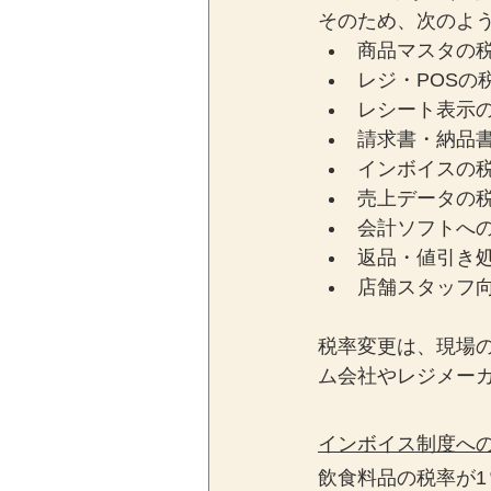
そのため、次のよ
商品マスタの
レジ・POSの
レシート表示
請求書・納品
インボイスの
売上データの
会計ソフトへ
返品・値引き
店舗スタッフ
税率変更は、現場
ム会社やレジメー
インボイス制度へ
飲食料品の税率が