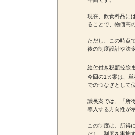
年間です。
現在、飲食料品には
ることで、物価高
ただし、この時点
後の制度設計や法
給付付き税額控除
今回の1％案は、
でのつなぎとして
議長案では、「所
導入する方向性が
この制度は、所得
だし、制度を実施