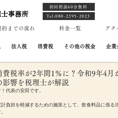
初回相談60分無料
理士事務所
​Tel:080-2395-2023
契約までの流れ
料金一覧
アク
税
法人税
消費税
その他の税金
企業
費税率が2年間1％に？令和9年4月
の影響を税理士が解説
す！代表の安田です。
家計負担を軽減するための施策として、飲食料品に係る
す。