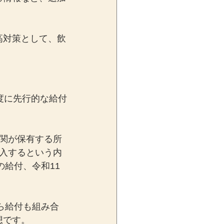
高対策として、飲
度に先行的な給付
関が保有する所
入するという内
の給付、令和11
ら給付も組み合
想です。