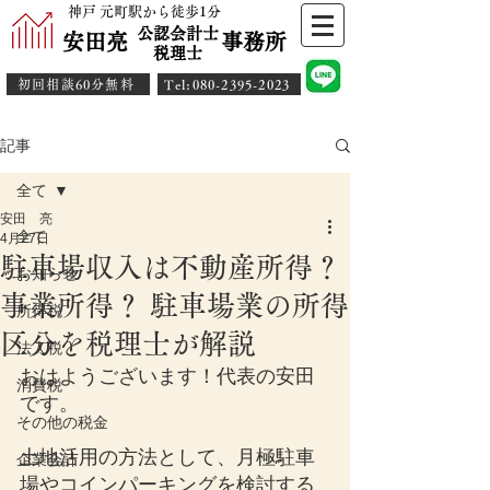
神戸 元町駅から徒歩1分
公認会計士
安田亮 事務所
​税理士
初回相談60分無料
​Tel:080-2395-2023
記事
全て
安田 亮
全て
4月27日
駐車場収入は不動産所得？
お知らせ
事業所得？ 駐車場業の所得
所得税
区分を税理士が解説
法人税
おはようございます！代表の安田
消費税
です。
その他の税金
土地活用の方法として、月極駐車
企業会計
場やコインパーキングを検討する