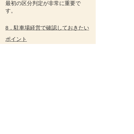
最初の区分判定が非常に重要で
す。
8．駐車場経営で確認しておきたい
ポイント
駐車場収入の所得区分を判断する
際は、少なくとも次の点を確認し
ておくと良いでしょう。
誰が設備を所有しているか
誰が修繕費や維持管理費を負
担しているか
誰が駐車場の運営責任を負っ
ているか
利用状況に応じて収入が変動
するのか
土地を貸して一定賃料を得る
だけの契約か