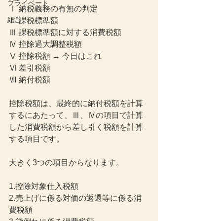
プライベート
Ⅰ 納税義務の有無の判定
経営
Ⅱ 課税標準額
Ⅲ 課税標準額に対する消費税額
Ⅳ 控除過大調整税額
Ⅴ 控除税額 → 今日はこれ
Ⅵ 差引税額
Ⅶ 納付税額
控除税額は、最終的に納付税額を計算
するにあたって、Ⅲ、Ⅳの項目で計算
した消費税額から差し引く税額を計算
する項目です。
大きく3つの項目からなります。
1.控除対象仕入税額
2.売上げに係る対価の返還等に係る消
費税額