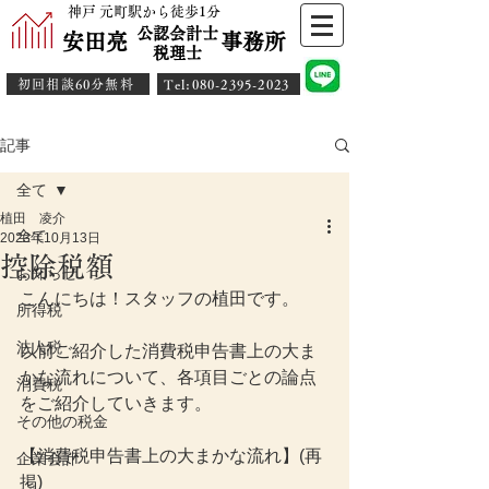
神戸 元町駅から徒歩1分
公認会計士
安田亮 事務所
​税理士
初回相談60分無料
​Tel:080-2395-2023
記事
全て
植田 凌介
全て
2023年10月13日
控除税額
お知らせ
こんにちは！スタッフの植田です。
所得税
法人税
以前ご紹介した消費税申告書上の大ま
かな流れについて、各項目ごとの論点
消費税
をご紹介していきます。
その他の税金
【消費税申告書上の大まかな流れ】(再
企業会計
掲)