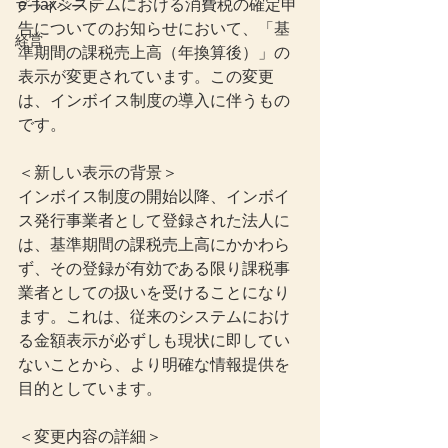
e-Taxシステムにおける消費税の確定申
プライベート
告についてのお知らせにおいて、「基
経営
準期間の課税売上高（年換算後）」の
表示が変更されています。この変更
は、インボイス制度の導入に伴うもの
です。
＜新しい表示の背景＞
インボイス制度の開始以降、インボイ
ス発行事業者として登録された法人に
は、基準期間の課税売上高にかかわら
ず、その登録が有効である限り課税事
業者としての扱いを受けることになり
ます。これは、従来のシステムにおけ
る金額表示が必ずしも現状に即してい
ないことから、より明確な情報提供を
目的としています。
＜変更内容の詳細＞