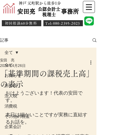
神戸 元町駅から徒歩1分
公認会計士
安田亮 事務所
​税理士
初回相談60分無料
​Tel:080-2395-2023
記事
全て
安田 亮
全て
2024年4月26日
「基準期間の課税売上高」
お知らせ
の表示
所得税
おはようございます！代表の安田で
法人税
す。
消費税
本日は細かいことですが実務に直結す
その他の税金
るお話を。
企業会計